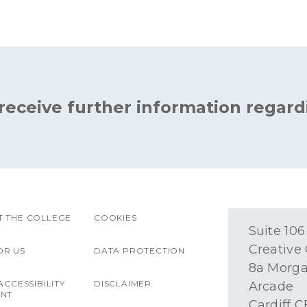
 receive further information regard
 THE COLLEGE
COOKIES
Suite 106
Creative
OR US
DATA PROTECTION
8a Morg
ACCESSIBILITY
DISCLAIMER
Arcade
ENT
Cardiff C