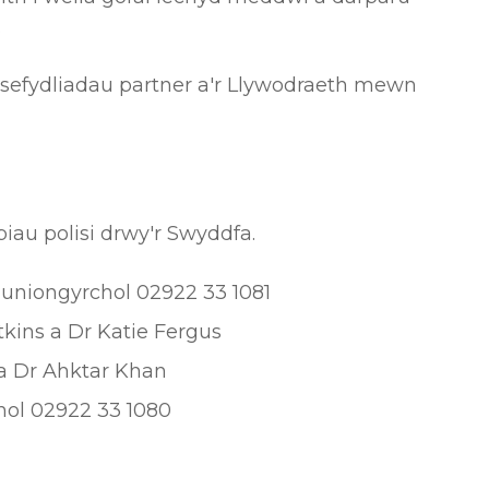
.
sefydliadau partner a'r Llywodraeth mewn
piau polisi drwy'r Swyddfa.
ll uniongyrchol 02922 33 1081
tkins a Dr Katie Fergus
a Dr Ahktar Khan
chol 02922 33 1080