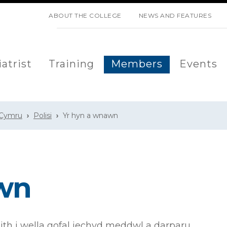
SKIP NAVIGATION
ABOUT THE COLLEGE
NEWS AND FEATURES
atrist
Training
Members
Events
 Cymru
Polisi
Yr hyn a wnawn
wn
th i wella gofal iechyd meddwl a darparu