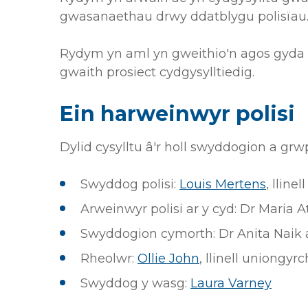
gwasanaethau drwy ddatblygu polisïau
Rydym yn aml yn gweithio'n agos gyda 
gwaith prosiect cydgysylltiedig.
Ein harweinwyr polisi
Dylid cysylltu â'r holl swyddogion a grw
Swyddog polisi:
Louis Mertens
, lline
Arweinwyr polisi ar y cyd: Dr Maria A
Swyddogion cymorth: Dr Anita Naik 
Rheolwr:
Ollie John
, llinell uniongyr
Swyddog y wasg:
Laura Varney