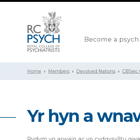
Become a psychi
Home
Members
Devolved Nations
CBSeic
Yr hyn a wna
Rydym yn arwain ac yn cydgysylltu gwai