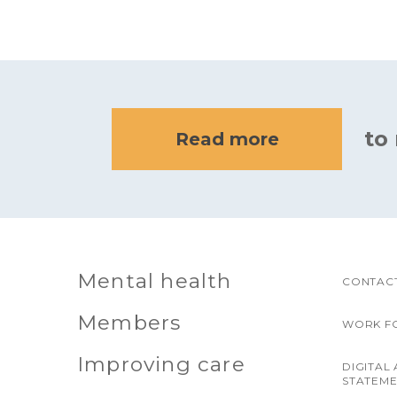
to
Read more
Mental health
CONTACT
Members
WORK F
Improving care
DIGITAL 
STATEM