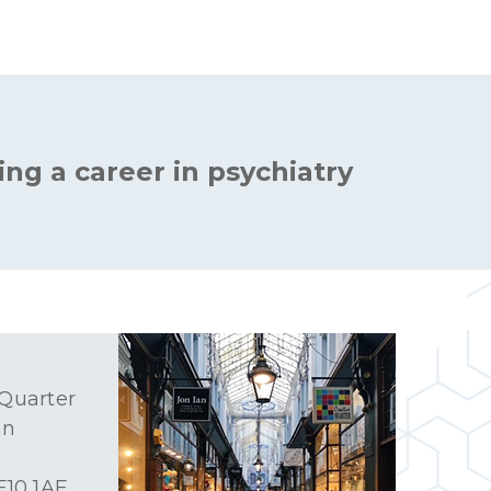
ing a career in psychiatry
 Quarter
an
F10 1AF