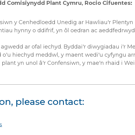
 Comisiynydd Plant Cymru, Rocio Cifuentes:
iwn y Cenhedloedd Unedig ar Hawliau'r Plentyn (C
yntiau hynny o ddifrif, yn ôl oedran ac aeddfedrwyd
gwedd ar ofal iechyd. Byddai'r diwygiadau i'r Me
ad o'u hiechyd meddwl, y maent wedi'u cyfyngu ar
plant yn unol â'r Confensiwn, y mae'n rhaid i We
on, please contact:
s