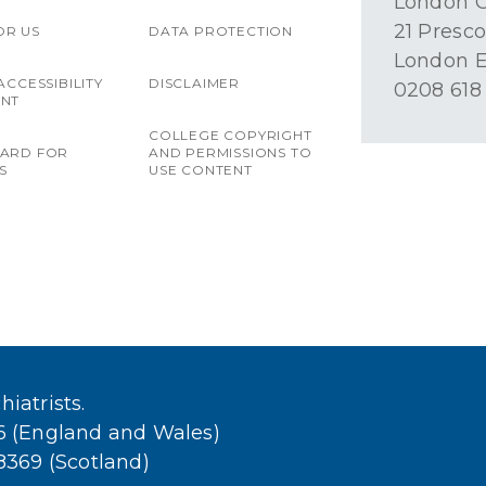
London O
21 Presco
OR US
DATA PROTECTION
London E
ACCESSIBILITY
DISCLAIMER
0208 618
ENT
COLLEGE COPYRIGHT
OARD FOR
AND PERMISSIONS TO
S
USE CONTENT
iatrists.
36 (England and Wales)
38369 (Scotland)