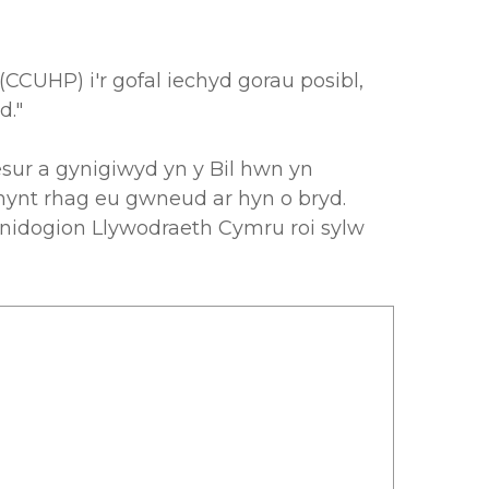
CUHP) i'r gofal iechyd gorau posibl,
d."
sur a gynigiwyd yn y Bil hwn yn
nynt rhag eu gwneud ar hyn o bryd.
inidogion Llywodraeth Cymru roi sylw