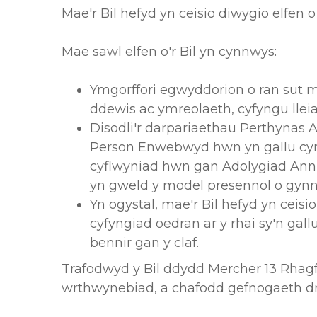
Mae'r Bil hefyd yn ceisio diwygio elfe
Mae sawl elfen o'r Bil yn cynnwys:
Ymgorffori egwyddorion o ran sut
ddewis ac ymreolaeth, cyfyngu lleiaf
Disodli'r darpariaethau Perthynas
Person Enwebwyd hwn yn gallu cynry
cyflwyniad hwn gan Adolygiad Annib
yn gweld y model presennol o gynnw
Yn ogystal, mae'r Bil hefyd yn cei
cyfyngiad oedran ar y rhai sy'n gal
bennir gan y claf.
Trafodwyd y Bil ddydd Mercher 13 Rhagfyr
wrthwynebiad, a chafodd gefnogaeth dr