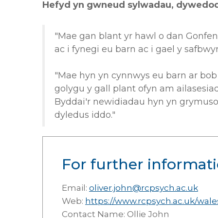
Hefyd yn gwneud sylwadau, dywedodd
"Mae gan blant yr hawl o dan Gonfens
ac i fynegi eu barn ac i gael y safbw
"Mae hyn yn cynnwys eu barn ar bob a
golygu y gall plant ofyn am ailasesi
Byddai'r newidiadau hyn yn grymuso 
dyledus iddo."
For further informati
Email:
oliver.john@rcpsych.ac.uk
Web:
https://www.rcpsych.ac.uk/wale
Contact Name: Ollie John