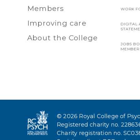
Members
WORK F
Improving care
DIGITAL 
STATEM
About the College
JOBS B
MEMBER
© 2026 Royal College of Psych
Registered charity no. 2286
Charity registration no. SC0