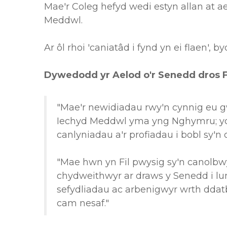
Mae'r Coleg hefyd wedi estyn allan at a
Meddwl.
Ar ôl rhoi 'caniatâd i fynd yn ei flaen', by
Dywedodd yr Aelod o'r Senedd dros F
"Mae'r newidiadau rwy'n cynnig eu 
Iechyd Meddwl yma yng Nghymru; ych
canlyniadau a'r profiadau i bobl sy
"Mae hwn yn Fil pwysig sy'n canolbw
chydweithwyr ar draws y Senedd i lu
sefydliadau ac arbenigwyr wrth ddatbl
cam nesaf."