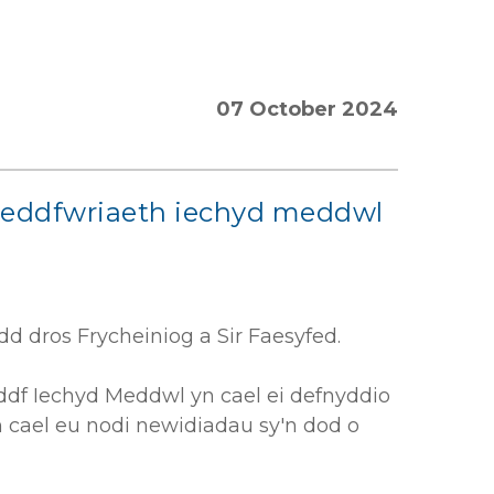
07 October 2024
d deddfwriaeth iechyd meddwl
 dros Frycheiniog a Sir Faesyfed.
ddf Iechyd Meddwl yn cael ei defnyddio
n cael eu nodi newidiadau sy'n dod o