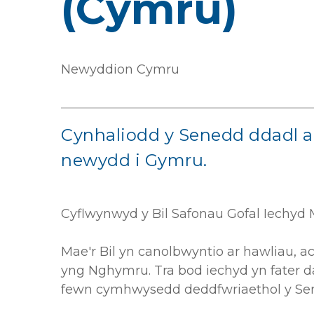
(Cymru)
Newyddion Cymru
Cynhaliodd y Senedd ddadl ar
newydd i Gymru.
Cyflwynwyd y Bil Safonau Gofal Iechyd 
Mae'r Bil yn canolbwyntio ar hawliau, 
yng Nghymru. Tra bod iechyd yn fater d
fewn cymhwysedd deddfwriaethol y Se