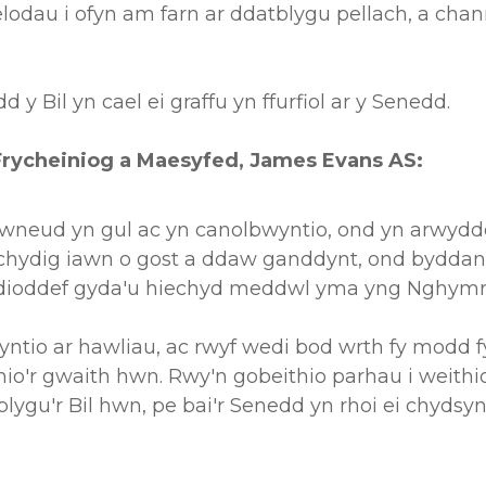
elodau i ofyn am farn ar ddatblygu pellach, a cha
dd y Bil yn cael ei graffu yn ffurfiol ar y Senedd.
rycheiniog a Maesyfed, James Evans AS:
gwneud yn gul ac yn canolbwyntio, ond yn arwydd
ydig iawn o gost a ddaw ganddynt, ond byddant y
'n dioddef gyda'u hiechyd meddwl yma yng Nghymr
yntio ar hawliau, ac rwyf wedi bod wrth fy modd
nio'r gwaith hwn. Rwy'n gobeithio parhau i weith
ygu'r Bil hwn, pe bai'r Senedd yn rhoi ei chydsyn