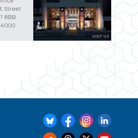
ffice
t Street
1 8BB
 4000
VISIT US