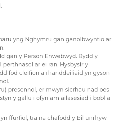
l.
rparu yng Nghymru gan ganolbwyntio ar
n.
ydd gan y Person Enwebwyd. Bydd y
erthnasol ar ei ran. Hysbysir y
 fod cleifion a rhanddeiliaid yn gyson
nol.
ru) presennol, er mwyn sicrhau nad oes
yn y gallu i ofyn am ailasesiad i bobl a
n ffurfiol, tra na chafodd y Bil unrhyw