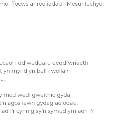
nmol ffocws ar reoliadau'r Mesur Iechyd
ocaol i ddiweddaru deddfwriaeth
n mynd yn bell i wella'r
u."
 fy mod wedi gweithio gyda
io'n agos iawn gydag aelodau,
iad i'r cynnig sy'n symud ymlaen i'r