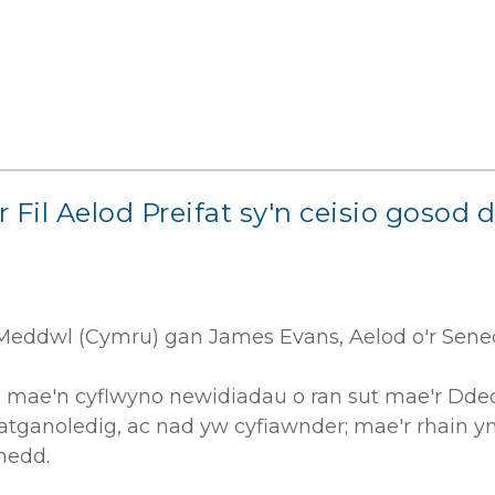
 Fil Aelod Preifat sy'n ceisio goso
Meddwl (Cymru) gan James Evans, Aelod o'r Senedd
ac mae'n cyflwyno newidiadau o ran sut mae'r Dde
atganoledig, ac nad yw cyfiawnder; mae'r rhain y
nedd.