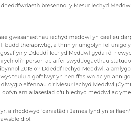
n o ddeddfwriaeth bresennol y Mesur Iechyd Meddw
 mae gwasanaethau iechyd meddwl yn cael eu da
, budd therapiwtig, a thrin yr unigolyn fel unigoly
 Agosaf yn y Ddeddf Iechyd Meddwl gyda rôl new
chioli'r person ac arfer swyddogaethau statudol p
ynnol 2018 o'r Ddeddf Iechyd Meddwl, a amlygodd
ys teulu a gofalwyr yn hen ffasiwn ac yn annigo
sio diwygio elfennau o'r Mesur Iechyd Meddwl (Cym
lu gofyn am ailasesiad o'u hiechyd meddwl ac ymest
, a rhoddwyd 'caniatâd i James fynd yn ei flaen' y
awsbleidiol.