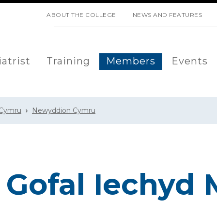
SKIP NAVIGATION
ABOUT THE COLLEGE
NEWS AND FEATURES
atrist
Training
Members
Events
 Cymru
Newyddion Cymru
u Gofal Iechyd