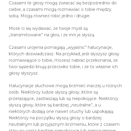
Czasami te głosy mogą zwracać się bezpośrednio do
ciebie, a czasami mogą rozmawiać o tobie między
sobą. Mogą również robić jedno i drugie.
Może ci się wydawać, że twoje myśli są
„transmitowane” na głos, i że inni je słyszą.
Czasami urojenia pomagają „wyjaśnić” halucynacje,
których doświadczasz. Na przykład, jeśli słyszysz głosy
rozmawiające o tobie, możesz nabrać przekonania, że
twoi sąsiedzi knują przeciwko tobie, i że to właśnie ich
głosy słyszysz.
Halucynacje słuchowe mogą brzmieć inaczej u różnych
osób. Niektórzy ludzie słyszą głosy, które są
przerażające, zastraszają lub są niepokojące. Niektórzy
słyszą głosy, które są bardziej „neutralne”, a u
niektórych dodają one nawet otuchy lub uspokajają.
Niektórzy na początku słyszą głosy o bardziej
neutralnym lub przyjaznym brzmieniu, które z czasem
stają się coraz bardziej niepokojące lub nieprzyjemne.