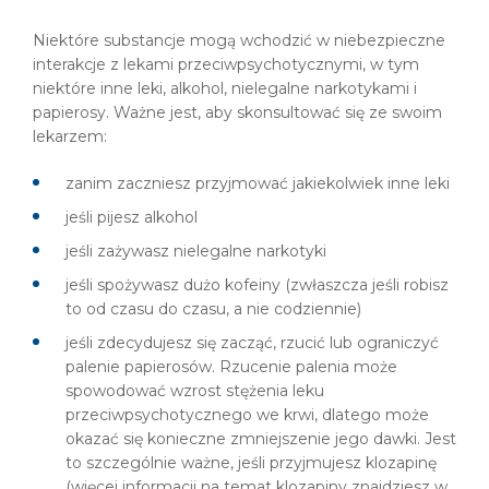
Niektóre substancje mogą wchodzić w niebezpieczne
interakcje z lekami przeciwpsychotycznymi, w tym
niektóre inne leki, alkohol, nielegalne narkotykami i
papierosy. Ważne jest, aby skonsultować się ze swoim
lekarzem:
zanim zaczniesz przyjmować jakiekolwiek inne leki
jeśli pijesz alkohol
jeśli zażywasz nielegalne narkotyki
jeśli spożywasz dużo kofeiny (zwłaszcza jeśli robisz
to od czasu do czasu, a nie codziennie)
jeśli zdecydujesz się zacząć, rzucić lub ograniczyć
palenie papierosów. Rzucenie palenia może
spowodować wzrost stężenia leku
przeciwpsychotycznego we krwi, dlatego może
okazać się konieczne zmniejszenie jego dawki. Jest
to szczególnie ważne, jeśli przyjmujesz klozapinę
(więcej informacji na temat klozapiny znajdziesz w