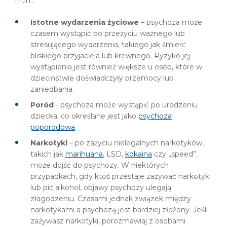
m.in.:
Istotne wydarzenia życiowe
– psychoza może
czasem wystąpić po przeżyciu ważnego lub
stresującego wydarzenia, takiego jak śmierć
bliskiego przyjaciela lub krewnego. Ryzyko jej
wystąpienia jest również większe u osób, które w
dzieciństwie doświadczyły przemocy lub
zaniedbania.
Poród
- psychoza może wystąpić po urodzeniu
dziecka, co określane jest jako
psychoza
poporodowa
.
Narkotyki
– po zażyciu nielegalnych narkotyków,
takich jak
marihuana
, LSD,
kokaina
czy „speed”,
może dojść do psychozy. W niektórych
przypadkach, gdy ktoś przestaje zażywać narkotyki
lub pić alkohol, objawy psychozy ulegają
złagodzeniu. Czasami jednak związek między
narkotykami a psychozą jest bardziej złożony. Jeśli
zażywasz narkotyki, porozmawiaj z osobami