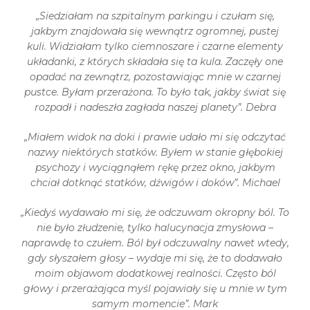
„Siedziałam na szpitalnym parkingu i czułam się,
jakbym znajdowała się wewnątrz ogromnej, pustej
kuli. Widziałam tylko ciemnoszare i czarne elementy
układanki, z których składała się ta kula. Zaczęły one
opadać na zewnątrz, pozostawiając mnie w czarnej
pustce. Byłam przerażona. To było tak, jakby świat się
rozpadł i nadeszła zagłada naszej planety”. Debra
„Miałem widok na doki i prawie udało mi się odczytać
nazwy niektórych statków. Byłem w stanie głębokiej
psychozy i wyciągnąłem rękę przez okno, jakbym
chciał dotknąć statków, dźwigów i doków”. Michael
„Kiedyś wydawało mi się, że odczuwam okropny ból. To
nie było złudzenie, tylko halucynacja zmysłowa –
naprawdę to czułem. Ból był odczuwalny nawet wtedy,
gdy słyszałem głosy – wydaje mi się, że to dodawało
moim objawom dodatkowej realności. Często ból
głowy i przerażająca myśl pojawiały się u mnie w tym
samym momencie”. Mark