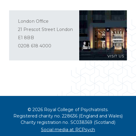
London Office
21 Prescot Street London
E1 8BB
0208 618 4000
VISIT US
© 2026 Royal College of Psychiatrists.
Registered charity no. 228636 (England and Wales)
Charity registration no. SC038369 (Scotland)
Social media at RCPsych