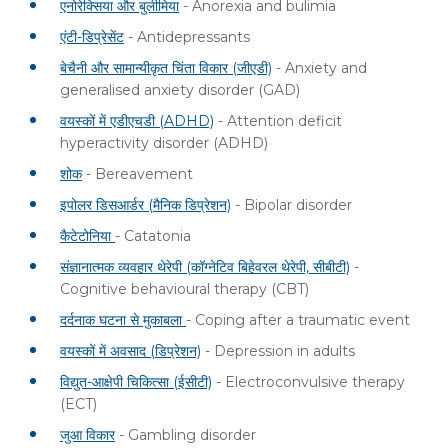
एनोरेक्सिया और बुलीमिया
- Anorexia and bulimia
एंटी-डिप्रेसेंट
- Antidepressants
बेचैनी और सामान्यीकृत चिंता विकार (जीएडी)
- Anxiety and
generalised anxiety disorder (GAD)
वयस्कों में एडीएचडी (ADHD)
- Attention deficit
hyperactivity disorder (ADHD)
शोक
- Bereavement
इपोलर डिसआर्डर (मैनिक डिप्रेशन)
- Bipolar disorder
कैटेटोनिया
- Catatonia
संज्ञानात्मक व्यवहार थेरेपी (कॉग्नेटिव बिहेवरल थेरेपी, सीबीटी)
-
Cognitive behavioural therapy (CBT)
दर्दनाक घटना से मुकाबला
- Coping after a traumatic event
वयस्कों में अवसाद (डिप्रेशन)
- Depression in adults
विद्युत-आक्षेपी चिकित्सा (ईसीटी)
- Electroconvulsive therapy
(ECT)
जुआ विकार
- Gambling disorder