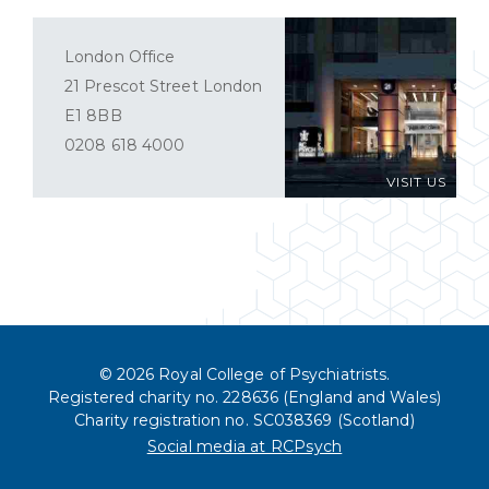
London Office
21 Prescot Street London
E1 8BB
0208 618 4000
VISIT US
© 2026 Royal College of Psychiatrists.
Registered charity no. 228636 (England and Wales)
Charity registration no. SC038369 (Scotland)
Social media at RCPsych