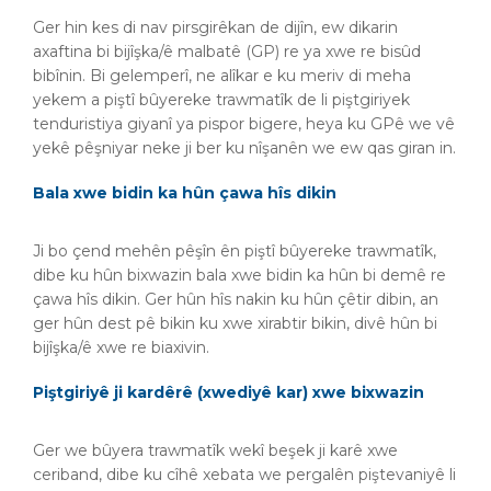
Ger hin kes di nav pirsgirêkan de dijîn, ew dikarin
axaftina bi bijîşka/ê malbatê (GP) re ya xwe re bisûd
bibînin. Bi gelemperî, ne alîkar e ku meriv di meha
yekem a piştî bûyereke trawmatîk de li piştgiriyek
tenduristiya giyanî ya pispor bigere, heya ku GPê we vê
yekê pêşniyar neke ji ber ku nîşanên we ew qas giran in.
Bala xwe bidin ka hûn çawa hîs dikin
Ji bo çend mehên pêşîn ên piştî bûyereke trawmatîk,
dibe ku hûn bixwazin bala xwe bidin ka hûn bi demê re
çawa hîs dikin. Ger hûn hîs nakin ku hûn çêtir dibin, an
ger hûn dest pê bikin ku xwe xirabtir bikin, divê hûn bi
bijîşka/ê xwe re biaxivin.
Piştgiriyê ji kardêrê (xwediyê kar) xwe bixwazin
Ger we bûyera trawmatîk wekî beşek ji karê xwe
ceriband, dibe ku cîhê xebata we pergalên piştevaniyê li