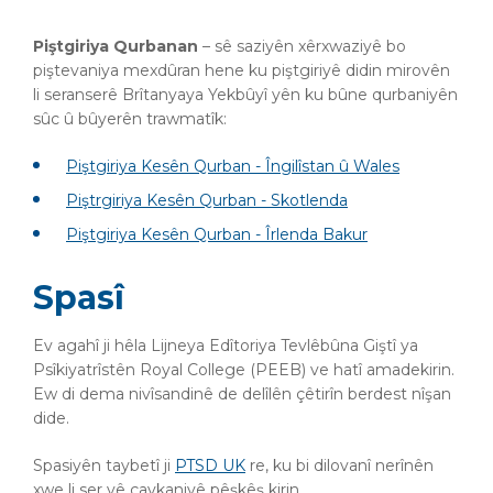
Piştgiriya Qurbanan
– sê saziyên xêrxwaziyê bo
piştevaniya mexdûran hene ku piştgiriyê didin mirovên
li seranserê Brîtanyaya Yekbûyî yên ku bûne qurbaniyên
sûc û bûyerên trawmatîk:
Piştgiriya Kesên Qurban - Îngilîstan û Wales
Piştrgiriya Kesên Qurban - Skotlenda
Piştgiriya Kesên Qurban - Îrlenda Bakur
Spasî
Ev agahî ji hêla Lijneya Edîtoriya Tevlêbûna Giştî ya
Psîkiyatrîstên Royal College (PEEB) ve hatî amadekirin.
Ew di dema nivîsandinê de delîlên çêtirîn berdest nîşan
dide.
Spasiyên taybetî ji
PTSD UK
re, ku bi dilovanî nerînên
xwe li ser vê çavkaniyê pêşkêş kirin.