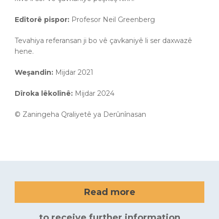
Edîtorê pispor:
Profesor Neil Greenberg
Tevahiya referansan ji bo vê çavkaniyê li ser daxwazê
hene.
Weşandin:
Mijdar 2021
Dîroka lêkolînê:
Mijdar 2024
© Zaningeha Qraliyetê ya Derûnînasan
Read more
to receive further information