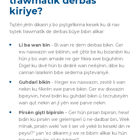
trawmatîk derbas
kiriye?
Tiştên jêrîn dikarin ji bo piştgirîkirina kesek ku di nav
tiştek trawmatîk de derbas bûye bibin alîkar:
Li ba wan bin
- Bi wan re dem derbas bikin. Ger
ew naxwazin we bibînin, wê çêtir be ku bizanibin ku
hûn ji bo wan amade ne ger fikira xwe biguhêrin.
Digel ku divê hûn bi dirdirê wan neêşînin, dibe ku
carinan îsrarkirin bibe sedema piştevaniyê.
Guhdarî bikin
- Heger ew naxwazin, zextê li wan
nekin ku fikirên xwe parve bikin. Ger ew dixwazin
bipeyivin, hewl bidin ku guhdarî bikin û tecrubeyên
wan qut nekin an jî yên xwe parve nekin.
Pirsên giştî bipirsin
– Ger hûn pirsan bipirsin, hewl
bidin ku pirsên we gelemperî û ne-dadbar bin
.
Wek
mînak, pirsên wekî 'we li ser vê yekê bi kesekî din re
peyivî?' yan 'ez dikarim ji we re bibim alîkar ku hûn