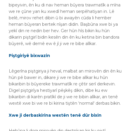
bipeyivin, ên ku di nav heman bûyera trawmatîk a mîna
we re çûne yan ku xwedî heman serpêhatiyan in. Lê
belê, mirov rehet dibin û bi awayên cûda li hember
heman bûyeran bertek nîşan didin. Başbûna xwe bi ya
yekî din re nedin ber hev. Ger hûn hîs bikin ku hûn
dikarin piştgirî bidin kesên din ên ku ketina bin bandora
bûyerê, wê demê ew ê jî ji we re bibe alîkar.
Piştgiriyê bixwazin
Lêgerîna piştgiriya ji heval, malbat an mirovên din ên ku
hûn pê bawer in, dikare ji we re bibe alîkar ku hûn
bikaribin bi bûyereke trawmatîk re çêtir serî derkevin.
Digel piştgirîya hestiyarî pêşkêş dikin, dibe ku ew
bikaribin di karên pratîkî de ji we re bibin alîkar, an tenê
wextê xwe bi we re bi kirina tiştên 'normal' derbas bikin.
Xwe ji derbaskirina wextên tenê dûr bixin
Hebûna li dora mirovên din destnîşan kir ku piştî