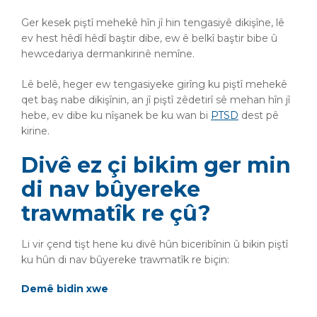
Ger kesek piştî mehekê hîn jî hin tengasiyê dikişîne, lê
ev hest hêdî hêdî baştir dibe, ew ê belkî baştir bibe û
hewcedariya dermankirinê nemîne.
Lê belê, heger ew tengasiyeke girîng ku piştî mehekê
qet baş nabe dikişînin, an jî piştî zêdetirî sê mehan hîn jî
hebe, ev dibe ku nîşanek be ku wan bi
PTSD
dest pê
kirine.
Divê ez çi bikim ger min
di nav bûyereke
trawmatîk re çû?
Li vir çend tişt hene ku divê hûn biceribînin û bikin piştî
ku hûn di nav bûyereke trawmatîk re biçin:
Demê bidin xwe