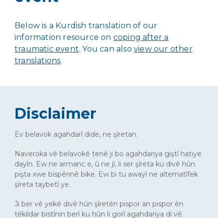
Below is a Kurdish translation of our
information resource on
coping after a
traumatic event
. You can also
view our other
translations
.
Disclaimer
Ev belavok agahdarî dide, ne şîretan.
Naveroka vê belavokê tenê ji bo agahdariya giştî hatiye
dayîn. Ew ne armanc e, û ne jî, li ser şîreta ku divê hûn
pişta xwe bispêrinê bike. Ew bi tu awayî ne alternatîfek
şîreta taybetî ye.
Ji ber vê yekê divê hûn şîretên pispor an pispor ên
têkildar bistînin berî ku hûn li gorî agahdariya di vê