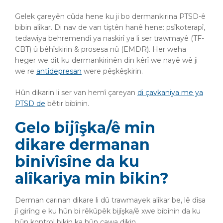
Gelek çareyên cûda hene ku ji bo dermankirina PTSD-ê
bibin alîkar. Di nav de van tiştên hanê hene: psîkoterapî,
tedawiya behremendî ya naskirî ya li ser trawmayê (TF-
CBT) û bêhîskirin & prosesa nû (EMDR). Her weha
heger we dît ku dermankirinên din kêrî we nayê wê ji
we re
antîdepresan
were pêşkêşkirin.
Hûn dikarin li ser van hemî çareyan
di çavkaniya me ya
PTSD de
bêtir bibînin.
Gelo bijîşka/ê min
dikare dermanan
binivîsîne da ku
alîkariya min bikin?
Derman carinan dikare li dû trawmayek alîkar be, lê dîsa
jî girîng e ku hûn bi rêkûpêk bijîşka/ê xwe bibînin da ku
hûn kontrol bikin ka hûn çawa dikin.