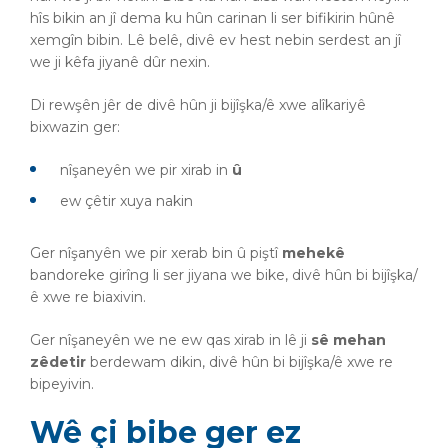
hîs bikin an jî dema ku hûn carinan li ser bifikirin hûnê
xemgîn bibin. Lê belê, divê ev hest nebin serdest an jî
we ji kêfa jiyanê dûr nexin.
Di rewşên jêr de divê hûn ji bijîşka/ê xwe alîkariyê
bixwazin ger:
nîşaneyên we pir xirab in
û
ew çêtir xuya nakin
Ger nîşanyên we pir xerab bin û piştî
mehekê
bandoreke girîng li ser jiyana we bike, divê hûn bi bijîşka/
ê xwe re biaxivin.
Ger nîşaneyên we ne ew qas xirab in lê ji
sê mehan
zêdetir
berdewam dikin, divê hûn bi bijîşka/ê xwe re
bipeyivin.
Wê çi bibe ger ez