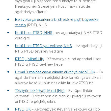
raya giştî û ji pisporên tenduristiyê re di derbarê
Reaksiyonên Stresê yên Post Trawmatîk de
agahdariya alîkar e.
Belavoka çareserkirina bi stresê re piştî bûyereke
mezin
(PDF), NHS
Kurtî li ser PTSD, NHS
– ev agahdariya ji NHS PTSD
verdigire
Kurtî li ser PTSD ya tevlihev, NHS
– ev agahdariya ji
NHS PTSD tevlihev vedigire
PTSD, (Mind) Hiş
– Xêrxwaziya Mind agahdarî li ser
PTSD û PTSD tevlihev heye
H
eval û malbat çawa dikarin alîkariyê bikin? Hiş
– Ev
agahdarî ramanan pêşkêşî dike ka hûn çawa dikarin
alîkariya kesê ku hûn nas dikin ku ew PTSD ne
Têkiliyên bikêrhatî, Mind (Hiş)
– Ev rûpel lînkên
xêrxwazî ​​ û rêxistinên din dide ku piştgirî ji mirovên
bi PTSD re pêşkêş dikin.
PTSD UK
– Xêrxwaziyek Keyaniya Yekbûyî ku ji bo