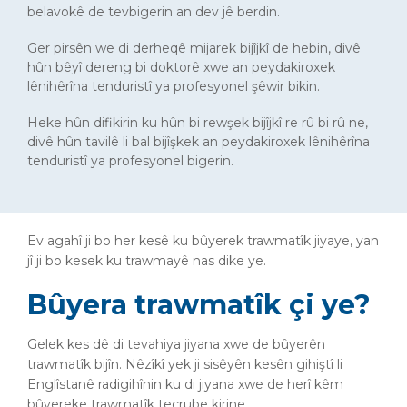
belavokê de tevbigerin an dev jê berdin.
Ger pirsên we di derheqê mijarek bijîjkî de hebin, divê
hûn bêyî dereng bi doktorê xwe an peydakiroxek
lênihêrîna tenduristî ya profesyonel şêwir bikin.
Heke hûn difikirin ku hûn bi rewşek bijîjkî re rû bi rû ne,
divê hûn tavilê li bal bijîşkek an peydakiroxek lênihêrîna
tenduristî ya profesyonel bigerin.
Ev agahî ji bo her kesê ku bûyerek trawmatîk jiyaye, yan
jî ji bo kesek ku trawmayê nas dike ye.
Bûyera trawmatîk çi ye?
Gelek kes dê di tevahiya jiyana xwe de bûyerên
trawmatîk bijîn. Nêzîkî yek ji sisêyên kesên gihiştî li
Englîstanê radigihînin ku di jiyana xwe de herî kêm
bûyereke trawmatîk tecrube kirine.