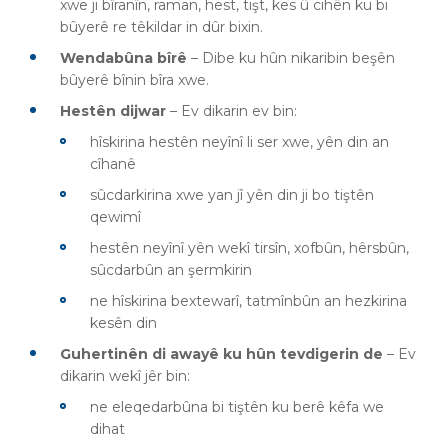
xwe ji bîranîn, raman, hest, tişt, kes û cihên ku bi
bûyerê re têkildar in dûr bixin.
Wendabûna bîrê
– Dibe ku hûn nikaribin beşên
bûyerê bînin bîra xwe.
Hestên dijwar
–
Ev dikarin ev bin:
hîskirina hestên neyînî li ser xwe, yên din an
cîhanê
sûcdarkirina xwe yan jî yên din ji bo tiştên
qewimî
hestên neyînî yên wekî tirsîn, xofbûn, hêrsbûn,
sûcdarbûn an şermkirin
ne hîskirina bextewarî, tatmînbûn an hezkirina
kesên din
Guhertinên di awayê ku hûn tevdigerin de
– Ev
dikarin wekî jêr bin:
ne eleqedarbûna bi tiştên ku berê kêfa we
dihat