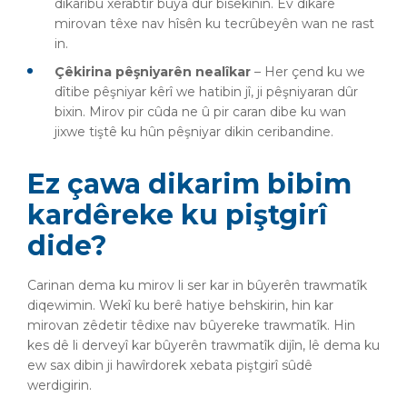
dikaribû xerabtir bûya dûr bisekinin. Ev dikare
mirovan têxe nav hîsên ku tecrûbeyên wan ne rast
in.
Çêkirina pêşniyarên nealîkar
– Her çend ku we
dîtibe pêşniyar kêrî we hatibin jî, ji pêşniyaran dûr
bixin. Mirov pir cûda ne û pir caran dibe ku wan
jixwe tiştê ku hûn pêşniyar dikin ceribandine.
Ez çawa dikarim bibim
kardêreke ku piştgirî
dide?
Carinan dema ku mirov li ser kar in bûyerên trawmatîk
diqewimin. Wekî ku berê hatiye behskirin, hin kar
mirovan zêdetir têdixe nav bûyereke trawmatîk. Hin
kes dê li derveyî kar bûyerên trawmatîk dijîn, lê dema ku
ew sax dibin ji hawîrdorek xebata piştgirî sûdê
werdigirin.