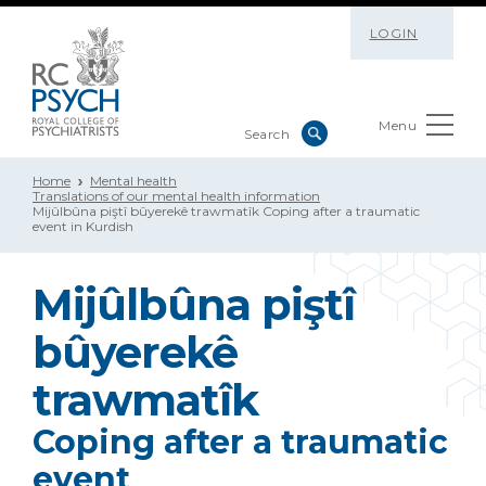
LOGIN
Menu
Home
Mental health
Translations of our mental health information
Mijûlbûna piştî bûyerekê trawmatîk Coping after a traumatic
event in Kurdish
Mijûlbûna piştî
bûyerekê
trawmatîk
Coping after a traumatic
event