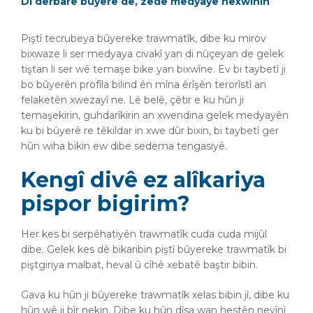
Di derbarê bûyerê de, zêde medyayê nexwînin
Piştî tecrubeya bûyereke trawmatîk, dibe ku mirov
bixwaze li ser medyaya civakî yan di nûçeyan de gelek
tiştan li ser wê temaşe bike yan bixwîne. Ev bi taybetî ji
bo bûyerên profîla bilind ên mîna êrîşên terorîstî an
felaketên xwezayî ne. Lê belê, çêtir e ku hûn ji
temaşekirin, guhdarîkirin an xwendina gelek medyayên
ku bi bûyerê re têkildar in xwe dûr bixin, bi taybetî ger
hûn wiha bikin ew dibe sedema tengasiyê.
Kengî divê ez alîkariya
pispor bigirim?
Her kes bi serpêhatiyên trawmatîk cuda cuda mijûl
dibe. Gelek kes dê bikaribin piştî bûyereke trawmatîk bi
piştgiriya malbat, heval û cîhê xebatê baştir bibin.
Gava ku hûn ji bûyereke trawmatîk xelas bibin jî, dibe ku
hûn wê ji bîr nekin. Dibe ku hûn dîsa wan hestên neyînî