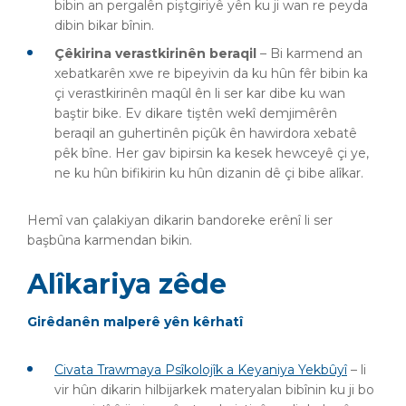
bibin an pergalên piştgiriyê yên ku ji wan re peyda
dibin bikar bînin.
Çêkirina verastkirinên beraqil
– Bi karmend an
xebatkarên xwe re bipeyivin da ku hûn fêr bibin ka
çi verastkirinên maqûl ên li ser kar dibe ku wan
baştir bike. Ev dikare tiştên wekî demjimêrên
beraqil an guhertinên piçûk ên hawirdora xebatê
pêk bîne. Her gav bipirsin ka kesek hewceyê çi ye,
ne ku hûn bifikirin ku hûn dizanin dê çi bibe alîkar.
Hemî van çalakiyan dikarin bandoreke erênî li ser
başbûna karmendan bikin.
Alîkariya zêde
Girêdanên malperê yên kêrhatî
Civata Trawmaya Psîkolojîk a Keyaniya Yekbûyî
– li
vir hûn dikarin hilbijarkek materyalan bibînin ku ji bo