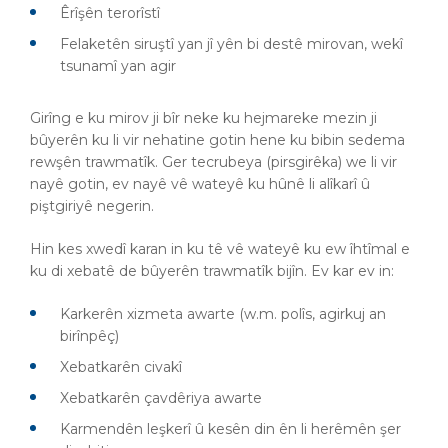
Êrîşên terorîstî
Felaketên siruştî yan jî yên bi destê mirovan, wekî
tsunamî yan agir
Girîng e ku mirov ji bîr neke ku hejmareke mezin ji
bûyerên ku li vir nehatine gotin hene ku bibin sedema
rewşên trawmatîk. Ger tecrubeya (pirsgirêka) we li vir
nayê gotin, ev nayê vê wateyê ku hûnê li alîkarî û
piştgiriyê negerin.
Hin kes xwedî karan in ku tê vê wateyê ku ew îhtîmal e
ku di xebatê de bûyerên trawmatîk bijîn. Ev kar ev in:
Karkerên xizmeta awarte (w.m. polîs, agirkuj an
birînpêç)
Xebatkarên civakî
Xebatkarên çavdêriya awarte
Karmendên leşkerî û kesên din ên li herêmên şer