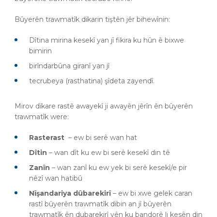
Bûyerên trawmatîk dikarin tiştên jêr bihewînin:
Dîtina mirina kesekî yan jî fikira ku hûn ê bixwe
bimirin
birîndarbûna giranî yan jî
tecrubeya (rasthatina) şîdeta zayendî.
Mirov dikare rastê awayekî ji awayên jêrîn ên bûyerên
trawmatîk were:
Rasterast
– ew bi serê wan hat
Dîtin
– wan dît ku ew bi serê kesekî din tê
Zanîn
– wan zanî ku ew yek bi serê kesekî/e pir
nêzî wan hatibû
Nîşandariya dûbarekirî
– ew bi xwe gelek caran
rastî bûyerên trawmatîk dibin an jî bûyerên
trawmatîk ên dubarekirî yên ku bandorê li kesên din