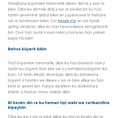
Xelasbûna bûyereke trawmatîk dikare demê ji xwe re
bibe. Dibe ku demek dirêj ji we re pêwîst be ku hûn
tiştên qewimîne qebûl bikin an jî jiyana xwe bi hebûna
wê re berdewam bikin. Ger
kesek mir
an we tiştek
girîng winda kir, dibe ku hûn hewcedariya xemgînbûnê
bin. Divê hûn zextê li xwe nekin ji bona ku hûn yekser
baştir hîs bikin.
Behsa bûyerê bikin
Piştî bûyereke trawmatîk, dibe ku hûn bixwazin xwe ji
tiştên ku bûyerê tînin bîra we û ji behskirina bûyerê dûr
bixin. Lê belê, lêkolîn destnîşan dikin ku behskirina
bûyerê û hestên we dikare ji we re bibe alîkar ku hûn
bêtir bi qewet bin. Hatiye diyarkirin ku dûrketina ji
bîranîn û hestan mirov xirabtir dike.
Bi kesên din re ku heman tişt wekî we ceribandine
bipeyivin
Dibe ku ew ji we re bibe alîkar ku hûn bi kesên din re