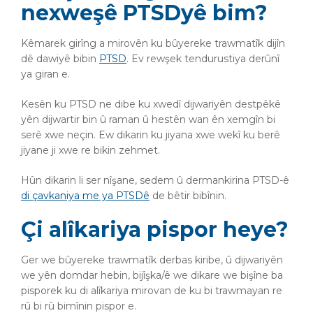
nexweşê PTSDyê bim?
Kêmarek girîng a mirovên ku bûyereke trawmatîk dijîn
dê dawiyê bibin
PTSD
. Ev rewşek tendurustiya derûnî
ya giran e.
Kesên ku PTSD ne dibe ku xwedî dijwariyên destpêkê
yên dijwartir bin û raman û hestên wan ên xemgîn bi
serê xwe neçin. Ew dikarin ku jiyana xwe wekî ku berê
jiyane ji xwe re bikin zehmet.
Hûn dikarin li ser nîşane, sedem û dermankirina PTSD-ê
di çavkaniya me ya PTSDê
de bêtir bibînin.
Çi alîkariya pispor heye?
Ger we bûyereke trawmatîk derbas kiribe, û dijwariyên
we yên domdar hebin, bijîşka/ê we dikare we bişîne ba
pisporek ku di alîkariya mirovan de ku bi trawmayan re
rû bi rû bimînin pispor e.