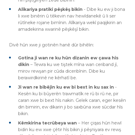
hin piştgiriyên zêde bibînin?
Alîkariya pratîkî pêşkêş bikin
- Dibe ku ew ji bona
li xwe binêrin û têkevin nav hewldanekê û li ser
rûtîneke rojane bimînin. Alîkariya wekî paqijkirin an
amadekirina xwarinê pêşkêşî bikin.
Divê hûn xwe ji gotinên hanê dûr bihêlin:
Gotina ji wan re ku hûn dizanin ew çawa hîs
dikin
– Tewra ku we tiştek mîna wan ceriband jî,
mirov rewşan pir cûda diceribînin. Dibe ku
berawirdkirinê ne kêrhatî be.
Ji wan re bibêjin ku ew bi bext in ku sax in
-
Kesên ku bi bûyerên trawmatîk re rû bi rû ne, pir
caran xwe bi bext hîs nakin. Gelek caran, eger kesên
din bimirin, ew dikarin ji bo saxbûna xwe sûcdar hîs
bikin.
Kêmkirina tecrûbeya wan
– Her çiqas hûn hewl
bidin ku ew xwe çêtir hîs bikin ji pêşniyara ev rewş