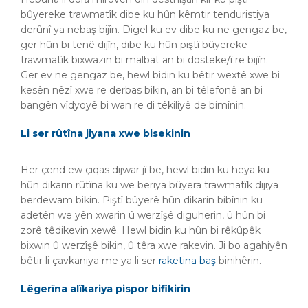
bûyereke trawmatîk dibe ku hûn kêmtir tenduristiya
derûnî ya nebaş bijîn. Digel ku ev dibe ku ne gengaz be,
ger hûn bi tenê dijîn, dibe ku hûn piştî bûyereke
trawmatîk bixwazin bi malbat an bi dosteke/î re bijîn.
Ger ev ne gengaz be, hewl bidin ku bêtir wextê xwe bi
kesên nêzî xwe re derbas bikin, an bi têlefonê an bi
bangên vîdyoyê bi wan re di têkiliyê de bimînin.
Li ser rûtîna jiyana xwe bisekinin
Her çend ew çiqas dijwar jî be, hewl bidin ku heya ku
hûn dikarin rûtîna ku we beriya bûyera trawmatîk dijiya
berdewam bikin. Piştî bûyerê hûn dikarin bibînin ku
adetên we yên xwarin û werzîşê diguherin, û hûn bi
zorê têdikevin xewê. Hewl bidin ku hûn bi rêkûpêk
bixwin û werzîşê bikin, û têra xwe rakevin. Ji bo agahiyên
bêtir li çavkaniya me ya li ser
raketina baş
binihêrin.
Lêgerîna alîkariya pispor bifikirin