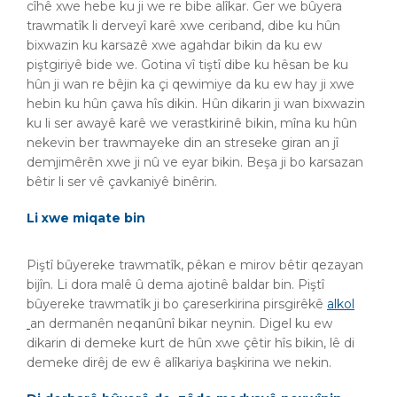
cîhê xwe hebe ku ji we re bibe alîkar. Ger we bûyera
trawmatîk li derveyî karê xwe ceriband, dibe ku hûn
bixwazin ku karsazê xwe agahdar bikin da ku ew
piştgiriyê bide we. Gotina vî tiştî dibe ku hêsan be ku
hûn ji wan re bêjin ka çi qewimiye da ku ew hay ji xwe
hebin ku hûn çawa hîs dikin. Hûn dikarin ji wan bixwazin
ku li ser awayê karê we verastkirinê bikin, mîna ku hûn
nekevin ber trawmayeke din an streseke giran an jî
demjimêrên xwe ji nû ve eyar bikin. Beşa ji bo karsazan
bêtir li ser vê çavkaniyê binêrin.
Li xwe miqate bin
Piştî bûyereke trawmatîk, pêkan e mirov bêtir qezayan
bijîn. Li dora malê û dema ajotinê baldar bin. Piştî
bûyereke trawmatîk ji bo çareserkirina pirsgirêkê
alkol
an dermanên neqanûnî bikar neynin. Digel ku ew
dikarin di demeke kurt de hûn xwe çêtir hîs bikin, lê di
demeke dirêj de ew ê alîkariya başkirina we nekin.