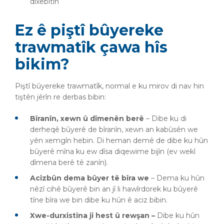
dixebitin
Ez ê piştî bûyereke
trawmatîk çawa hîs
bikim?
Piştî bûyereke trawmatîk, normal e ku mirov di nav hin
tiştên jêrîn re derbas bibin:
Bîranîn, xewn û dîmenên berê
– Dibe ku di
derheqê bûyerê de bîranîn, xewn an kabûsên we
yên xemgîn hebin. Di heman demê de dibe ku hûn
bûyerê mîna ku ew dîsa diqewime bijîn (ev wekî
dîmena berê tê zanîn).
Acizbûn dema bûyer tê bîra we
– Dema ku hûn
nêzî cihê bûyerê bin an jî li hawîrdorek ku bûyerê
tîne bîra we bin dibe ku hûn ê aciz bibin.
Xwe-durxistina ji hest û rewşan
–
Dibe ku hûn