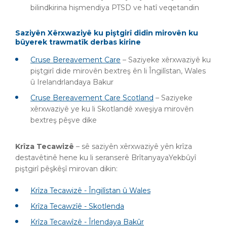
bilindkirina hişmendiya PTSD ve hatî veqetandin
Saziyên Xêrxwaziyê ku piştgirî didin mirovên ku
bûyerek trawmatîk derbas kirine
Cruse Bereavement Care
– Saziyeke xêrxwaziyê ku
piştgirî dide mirovên bextreş ên li Îngilîstan, Wales
û Irelandrlandaya Bakur
Cruse Bereavement Care Scotland
– Saziyeke
xêrxwaziyê ye ku li Skotlandê xweşiya mirovên
bextreş pêşve dike
Krîza Tecawizê
– sê saziyên xêrxwaziyê yên krîza
destavêtinê hene ku li seranserê BrîtanyayaYekbûyî
piştgirî pêşkêşî mirovan dikin:
Krîza Tecawizê - Îngilîstan û Wales
Krîza Tecawzîê - Skotlenda
Krîza Tecawîzê - Îrlendaya Bakûr