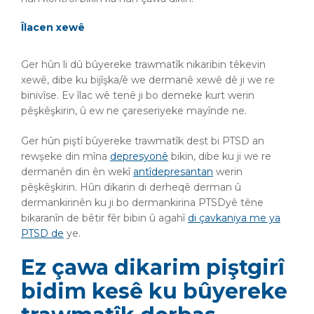
Îlacen xewê
Ger hûn li dû bûyereke trawmatîk nikaribin têkevin
xewê, dibe ku bijîşka/ê we dermanê xewê dê ji we re
binivîse. Ev îlac wê tenê ji bo demeke kurt werin
pêşkêşkirin, û ew ne çareseriyeke mayînde ne.
Ger hûn piştî bûyereke trawmatîk dest bi PTSD an
rewşeke din mîna
depresyonê
bikin, dibe ku ji we re
dermanên din ên wekî
antîdepresantan
werin
pêşkêşkirin. Hûn dikarin di derheqê derman û
dermankirinên ku ji bo dermankirina PTSDyê têne
bikaranîn de bêtir fêr bibin û agahî
di çavkaniya me ya
PTSD de
ye.
Ez çawa dikarim piştgirî
bidim kesê ku bûyereke