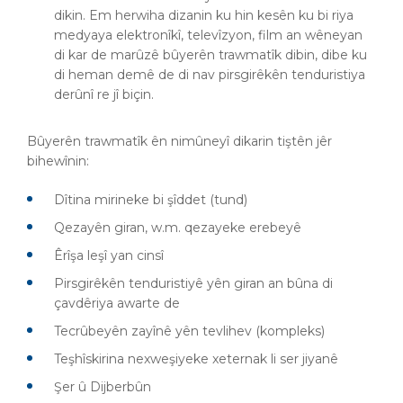
dikin. Em herwiha dizanin ku hin kesên ku bi riya
medyaya elektronîkî, televîzyon, film an wêneyan
di kar de marûzê bûyerên trawmatîk dibin, dibe ku
di heman demê de di nav pirsgirêkên tenduristiya
derûnî re jî biçin.
Bûyerên trawmatîk ên nimûneyî dikarin tiştên jêr
bihewînin:
Dîtina mirineke bi şîddet (tund)
Qezayên giran, w.m. qezayeke erebeyê
Êrîşa leşî yan cinsî
Pirsgirêkên tenduristiyê yên giran an bûna di
çavdêriya awarte de
Tecrûbeyên zayînê yên tevlihev (kompleks)
Teşhîskirina nexweşiyeke xeternak li ser jiyanê
Şer û Dijberbûn