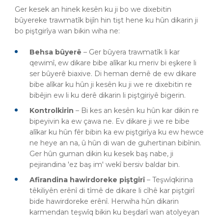
Ger kesek an hinek kesên ku ji bo we dixebitin
bûyereke trawmatîk bijîn hin tişt hene ku hûn dikarin ji
bo piştgirîya wan bikin wiha ne:
Behsa bûyerê
– Ger bûyera trawmatîk li kar
qewimî, ew dikare bibe alîkar ku meriv bi eşkere li
ser bûyerê biaxive. Di heman demê de ew dikare
bibe alîkar ku hûn ji kesên ku ji we re dixebitin re
bibêjin ew li ku derê dikarin li piştgiriyê bigerin.
Kontrolkirin
– Bi kes an kesên ku hûn kar dikin re
bipeyivin ka ew çawa ne. Ev dikare ji we re bibe
alîkar ku hûn fêr bibin ka ew piştgirîya ku ew hewce
ne heye an na, û hûn di wan de guhertinan bibînin.
Ger hûn guman dikin ku kesek baş nabe, ji
pejirandina 'ez baş im' wekî bersiv baldar bin.
Afirandina hawirdoreke piştgirî
– Teşwîqkirina
têkiliyên erênî di tîmê de dikare li cîhê kar piştgirî
bide hawirdoreke erênî. Herwiha hûn dikarin
karmendan teşwîq bikin ku beşdarî wan atolyeyan