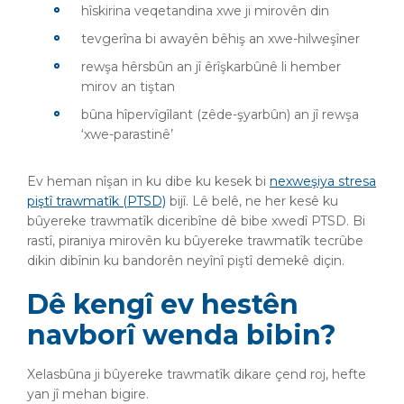
hîskirina veqetandina xwe ji mirovên din
tevgerîna bi awayên bêhiş an xwe-hilweşîner
rewşa hêrsbûn an jî êrîşkarbûnê li hember
mirov an tiştan
bûna hîpervîgîlant (zêde-şyarbûn) an jî rewşa
‘xwe-parastinê’
Ev heman nîşan in ku dibe ku kesek bi
nexweşiya stresa
piştî trawmatîk (PTSD)
bijî. Lê belê, ne her kesê ku
bûyereke trawmatîk diceribîne dê bibe xwedî PTSD. Bi
rastî, piraniya mirovên ku bûyereke trawmatîk tecrûbe
dikin dibînin ku bandorên neyînî piştî demekê diçin.
Dê kengî ev hestên
navborî wenda bibin?
Xelasbûna ji bûyereke trawmatîk dikare çend roj, hefte
yan jî mehan bigire.