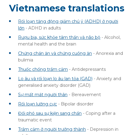
Vietnamese translations
Rối loạn tăng động giảm chú ý (ADHD) ở người
lớn
- ADHD in adults
Rượu bia, sức khỏe tâm thần và não bộ
- Alcohol,
mental health and the brain
Chứng chán ăn và chứng cuồng ăn
- Anorexia and
bulimia
Thuốc chống trầm cảm
- Antidepressants
Lo âu và rối loạn lo âu lan tỏa (GAD)
- Anxiety and
generalised anxiety disorder (GAD)
Sự mất mát người thân
- Bereavement
Rối loạn lưỡng cực
- Bipolar disorder
Đối phó sau sự kiện sang chấn
- Coping after a
traumatic event
Trầm cảm ở người trưởng thành
- Depression in