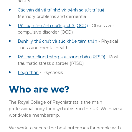
adults
Các vấn đề về trí nhớ và bệnh sa sút trí tuệ
-
Memory problems and dementia
Rối loạn ám ảnh cưỡng chế (OCD)
- Obsessive-
compulsive disorder (OCD)
Bệnh lý thể chất và sức khỏe tâm thần
- Physical
illness and mental health
Rối loạn căng thẳng sau sang chấn (PTSD)
- Post-
traumatic stress disorder (PTSD)
Loạn thần
- Psychosis
Who are we?
The Royal College of Psychiatrists is the main
professional body for psychiatrists in the UK. We have a
world-wide membership.
We work to secure the best outcomes for people with