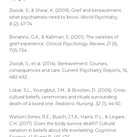
Zisook, S., & Shear, K. (2009). Grief and bereavement:
what psychiatrists need to know.
World Psychiatry,
8
(2), 67-74.
Bonanno, G.A., & Kaltman, S. (2001). The varieties of
grief experience.
Clinical Psychology Review, 21
(5),
705-734.
Zisook, S., et al. (2014). Bereavement: Courses,
consequences and care. Current Psychiatry Reports, 16,
482-492.
Lobar, S.L., Youngblut, J.M., & Brooten, D. (2006). Cross-
cultural beliefs, ceremonies and rituals surrounding
death of a loved one.
Pediatric Nursing, 32
(1), 44-50.
Watson-Jones, R.E., Busch, J.T.A., Harris, P.L., & Legare,
C.H. (2017). Does the body survive death? Cultural
variation in beliefs about life everlasting.
Cognitive