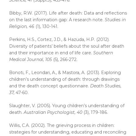
Science, 41
(Suppl.3), 455-476.
Bibby, R.W. (2017). Life after death: Data and reflections
on the last information gap: A research note.
Studies in
Religion, 46
(1), 130-141.
Perkins, H.S., Cortez, J.D., & Hazuda, H.P. (2012).
Diversity of patients’ beliefs about the soul after death
and their importance in end of life care.
Southern
Medical Journal, 105
(5), 266-272.
Bonoti, F., Leondari, A., & Mastora, A. (2013). Exploring
children’s understanding of death: through drawings
and the death concept questionnaire.
Death Studies,
37,
47-60.
Slaughter, V. (2005). Young children’s understanding of
death.
Australian Psychologist, 40
(3), 179-186.
Willis, C.A. (2002). The grieving process in children:
strategies for understanding, educating and reconciling