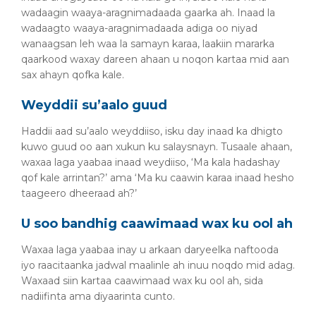
wadaagin waaya-aragnimadaada gaarka ah. Inaad la
wadaagto waaya-aragnimadaada adiga oo niyad
wanaagsan leh waa la samayn karaa, laakiin mararka
qaarkood waxay dareen ahaan u noqon kartaa mid aan
sax ahayn qofka kale.
Weyddii su’aalo guud
Haddii aad su’aalo weyddiiso, isku day inaad ka dhigto
kuwo guud oo aan xukun ku salaysnayn. Tusaale ahaan,
waxaa laga yaabaa inaad weydiiso, ‘Ma kala hadashay
qof kale arrintan?’ ama ‘Ma ku caawin karaa inaad hesho
taageero dheeraad ah?’
U soo bandhig caawimaad wax ku ool ah
Waxaa laga yaabaa inay u arkaan daryeelka naftooda
iyo raacitaanka jadwal maalinle ah inuu noqdo mid adag.
Waxaad siin kartaa caawimaad wax ku ool ah, sida
nadiifinta ama diyaarinta cunto.