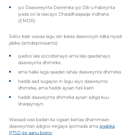
iyo Daaweeynta Dareenka iyo Dib-u-habeynta
iyada oo la raacayo Dhaqdhaqaaqa Indhaha
(EMDR).
Sidoo kale waxaa lagu siin karaa daawooyin lidka niyad-
jabka (antidepressants):
iyadoo lala socodsiinayo ama lala qaadanayo
daaweynta dhimirka
ama halkii laga qaadan lahaa daaweynta dhimirka
haddii aad sugayso in lagu siiyo daaweynta
dhimirka, ama haddii aysan heli karin
haddii daaweynta dhimirka aysan adiga kuu
shaqaynayn.
Waxaad wax badan ka ogaan kartaa dhammaan
daaweyntan adigoo eegaya qormada ama
agabka
PTSD ee aanu bixino
.