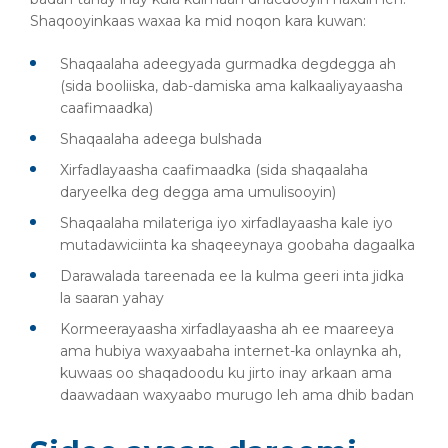
Shaqooyinkaas waxaa ka mid noqon kara kuwan:
Shaqaalaha adeegyada gurmadka degdegga ah
(sida booliiska, dab-damiska ama kalkaaliyayaasha
caafimaadka)
Shaqaalaha adeega bulshada
Xirfadlayaasha caafimaadka (sida shaqaalaha
daryeelka deg degga ama umulisooyin)
Shaqaalaha milateriga iyo xirfadlayaasha kale iyo
mutadawiciinta ka shaqeeynaya goobaha dagaalka
Darawalada tareenada ee la kulma geeri inta jidka
la saaran yahay
Kormeerayaasha xirfadlayaasha ah ee maareeya
ama hubiya waxyaabaha internet-ka onlaynka ah,
kuwaas oo shaqadoodu ku jirto inay arkaan ama
daawadaan waxyaabo murugo leh ama dhib badan