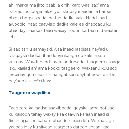
ah, marka ma jirto qaab la dhihi karo waa ‘sax’ ama
‘khalad’ oo looga falceliyo. Iskuday inaadan la barbar
dhigin bogsashadaada tan dadka kale. Haddii aad
awoodid inaad caawisid dadka kale ee dhacdadu ku
dhacday, markaa taasi waxay noqon kartaa mid waxtar
leh.
Si aad tan u samaysid, waa inaad raadisaa hay’ad u
shaqaysa dadka dhacdooyinkaaga oo kale la soo
kulmay. Waydii haddii ay jiraan fursado ‘taageero asaaga
isku xaalad ah’ ama kooxo taageero. Waxaanu kuu soo
jeedinay qormadan ama agabkan qaybaheeda danbe
hay’ado ku anfici kara.
Taageero waydiiso
Taageero ka raadso saaxiibbada, qoyska, ama qof aad
ku kalsoon tahay waxay kaa caawin karaan inaad si
fiican uga soo kabato dhacdo naxdin leh. Waxaa laga
yaabaa inay ku siiyaan taageero dareen ahaan, kaa