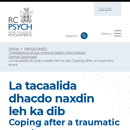
LOGIN
Menu
Home
Mental health
Translations of our mental health information
Somali Soomaali
La tacaalida dhacdo naxdin leh ka dib Coping after a traumatic
event
La tacaalida
dhacdo naxdin
leh ka dib
Coping after a traumatic