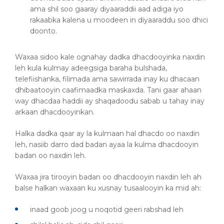
ama shil soo gaaray diyaaraddii aad adiga iyo
rakaabka kalena u moodeen in diyaaraddu soo dhici
doonto.
Waxaa sidoo kale ognahay dadka dhacdooyinka naxdin
leh kula kulmay adeegsiga baraha bulshada,
telefiishanka, filimada ama sawirrada inay ku dhacaan
dhibaatooyin caafimaadka maskaxda. Tani gaar ahaan
way dhacdaa haddii ay shaqadoodu sabab u tahay inay
arkaan dhacdooyinkan.
Halka dadka qaar ay la kulmaan hal dhacdo oo naxdin
leh, nasiib darro dad badan ayaa la kulma dhacdooyin
badan oo naxdin leh.
Waxaa jira tirooyin badan oo dhacdooyin naxdin leh ah
balse halkan waxaan ku xusnay tusaalooyin ka mid ah:
inaad goob joog u noqotid geeri rabshad leh