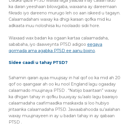
Dadka qaba PTSD waxaa laga yaabaa inay calaamado
ka daran yeeshaan bilowgaba, waxaana ay dareemaan
fikrado iyo dareeno murugo leh oo aan iskeed u tagayn.
Calaamadahani waxay ka dhigi karaan qofka mid ku
adkaata inuu noloshiisa ku noolaado sidii hore.
Waxaad wax badan ka ogaan kartaa calaamadaha,
sababaha, iyo daaweynta PTSD adigoo
eegaya
qormada ama agabka PTSD ee aanu bixino
.
Sidee caadi u tahay PTSD?
Sahamin qaran ayaa muujisay in hal qof oo ka mid ah 20
qof oo qaangaar ah oo ku nool England lagu ogaaday
calaamado muujinaya PTSD . “Natiijo baaritaan” waxay
ka dhigan tahay in qofku buuxiyay su’aalo lagu baarayo
calaamadaha caafimaadka maskaxda si loo hubiyo
jiritaanka calaamadaha PTSD. Jawaabahooda su’aalahan
waxay muujinayeen in ay u badan tahay in ay qabaan
PTSD .