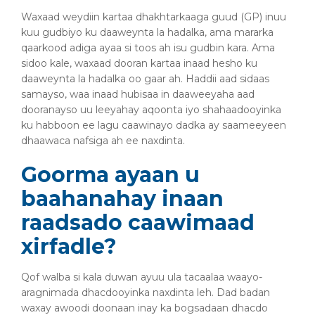
Waxaad weydiin kartaa dhakhtarkaaga guud (GP) inuu
kuu gudbiyo ku daaweynta la hadalka, ama mararka
qaarkood adiga ayaa si toos ah isu gudbin kara. Ama
sidoo kale, waxaad dooran kartaa inaad hesho ku
daaweynta la hadalka oo gaar ah. Haddii aad sidaas
samayso, waa inaad hubisaa in daaweeyaha aad
dooranayso uu leeyahay aqoonta iyo shahaadooyinka
ku habboon ee lagu caawinayo dadka ay saameeyeen
dhaawaca nafsiga ah ee naxdinta.
Goorma ayaan u
baahanahay inaan
raadsado caawimaad
xirfadle?
Qof walba si kala duwan ayuu ula tacaalaa waayo-
aragnimada dhacdooyinka naxdinta leh. Dad badan
waxay awoodi doonaan inay ka bogsadaan dhacdo