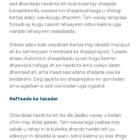
aad dhacdada naxdinta leh kula kulantay shaqada
banaankeeda, waxaad loo-shaqeeyahaaga u sheegi
kartaa sidey wax kuugu dhaceen. Tani waxay siinaysaa
fursadii ay kugu caawin lahaayeen sidoo kalena uga
warqabi lahaayeen xaaladaada.
Waxaa sidoo kale waydiisan kartaa inay isbadal macquul
ah ku sameeyaan meeshaad ka shaqaynaysid. Tusaale
ahaan, hubinta in shaqadaadu aysan kugu keenin
dhaawaca nafsiga ah ee naxdinta ama culeys daran
dheeraad ah, ama inaad saacadaha shaqada wax ka
beddesho. Eeg qaybta loo shaqeeyaha ee qormadan
ama agabkan si aad wax badan uga ogaatid.
Naftaada ka taxadar
Dhacdada naxdinta leh ka dib dadku waxay u badan
yihiin inay shilal galaan. Tani waxaa laga yaabaa inay
sabab u tahay in la kulanka dhacdo naxdin leh uu
adkeeyo in diiradda la saaro, sidoo kalena uu kaa dhigo