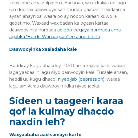
zopiclone ama zolpidem. Badanaa, waxa kaliya oo lagu
siin doonaa daawooyinkan muddo gaaban maadaama
aysan ahayn xal waara oo ay noqon karaan kuwo la
qabatimo. Waxaad wax badan ka ogaan kartaa
daawooyinka hurdada
adigoo eegaya qormada ama
agabka ‘Hurdo Wanaagsan’ ee aanu bixino
.
Daawooyinka xaaladaha kale
Haddii ay kugu dhacdey PTSD ama xaalad kale, waxaa
laga yaabaa in lagu siiyo daawooyin kale. Tusaale ahaan,
haddii uu kugu dhaco
niyad-jab (depression)
, waxaa
lagu siin karaa daawooyin lidka niyad-jabka.
Sideen u taageeri karaa
qof la kulmay dhacdo
naxdin leh?
Waxyaabaha aad samayn karto