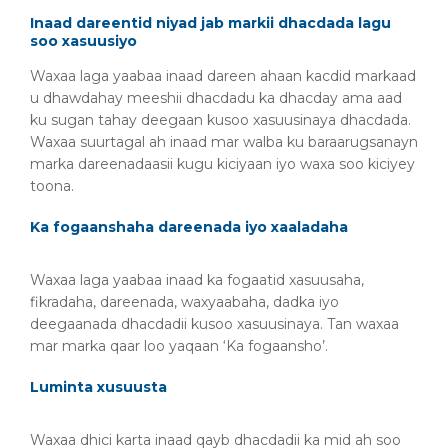
Inaad dareentid niyad jab markii dhacdada lagu
soo xasuusiyo
Waxaa laga yaabaa inaad dareen ahaan kacdid markaad
u dhawdahay meeshii dhacdadu ka dhacday ama aad
ku sugan tahay deegaan kusoo xasuusinaya dhacdada.
Waxaa suurtagal ah inaad mar walba ku baraarugsanayn
marka dareenadaasii kugu kiciyaan iyo waxa soo kiciyey
toona.
Ka fogaanshaha dareenada iyo xaaladaha
Waxaa laga yaabaa inaad ka fogaatid xasuusaha,
fikradaha, dareenada, waxyaabaha, dadka iyo
deegaanada dhacdadii kusoo xasuusinaya. Tan waxaa
mar marka qaar loo yaqaan ‘Ka fogaansho’.
Luminta xusuusta
Waxaa dhici karta inaad qayb dhacdadii ka mid ah soo