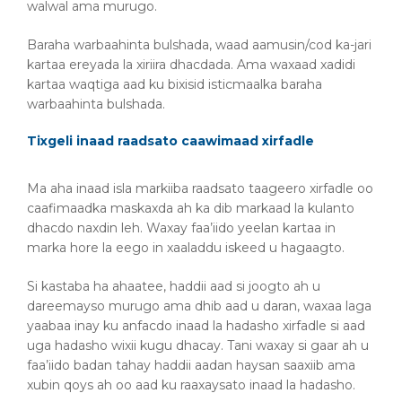
walwal ama murugo.
Baraha warbaahinta bulshada, waad aamusin/cod ka-jari
kartaa ereyada la xiriira dhacdada. Ama waxaad xadidi
kartaa waqtiga aad ku bixisid isticmaalka baraha
warbaahinta bulshada.
Tixgeli inaad raadsato caawimaad xirfadle
Ma aha inaad isla markiiba raadsato taageero xirfadle oo
caafimaadka maskaxda ah ka dib markaad la kulanto
dhacdo naxdin leh. Waxay faa’iido yeelan kartaa in
marka hore la eego in xaaladdu iskeed u hagaagto.
Si kastaba ha ahaatee, haddii aad si joogto ah u
dareemayso murugo ama dhib aad u daran, waxaa laga
yaabaa inay ku anfacdo inaad la hadasho xirfadle si aad
uga hadasho wixii kugu dhacay. Tani waxay si gaar ah u
faa’iido badan tahay haddii aadan haysan saaxiib ama
xubin qoys ah oo aad ku raaxaysato inaad la hadasho.