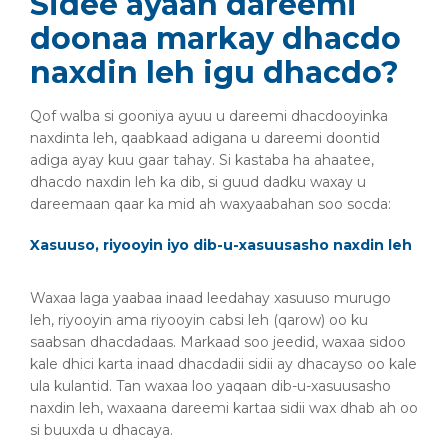
Sidee ayaan dareemi
doonaa markay dhacdo
naxdin leh igu dhacdo?
Qof walba si gooniya ayuu u dareemi dhacdooyinka
naxdinta leh, qaabkaad adigana u dareemi doontid
adiga ayay kuu gaar tahay. Si kastaba ha ahaatee,
dhacdo naxdin leh ka dib, si guud dadku waxay u
dareemaan qaar ka mid ah waxyaabahan soo socda:
Xasuuso, riyooyin iyo dib-u-xasuusasho naxdin leh
Waxaa laga yaabaa inaad leedahay xasuuso murugo
leh, riyooyin ama riyooyin cabsi leh (qarow) oo ku
saabsan dhacdadaas. Markaad soo jeedid, waxaa sidoo
kale dhici karta inaad dhacdadii sidii ay dhacayso oo kale
ula kulantid. Tan waxaa loo yaqaan dib-u-xasuusasho
naxdin leh, waxaana dareemi kartaa sidii wax dhab ah oo
si buuxda u dhacaya.