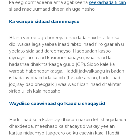
ka eeg qormadeena ama agabkeena
seexashada fiican
si aad macluumaad dheeri ah uga hesho.
Ka warqab sidaad dareemayso
Bilaha yer ee ugu horeeya dhacdada naxdinta leh ka
dib, waxaa laga yaabaa inaad rabto inaad fiiro gaar ah u
yeelato sida aad dareemayso. Haddaadan kasoo
raynayn, ama aad kasii xumaanayso, waa inaad la
hadashaa dhakhtarkaaga guud (GP). Sidoo kale ka
warqab habdhaqankaaga. Haddii jadwalkaagu in badan
is badalay dhacdada ka dib (tusaale ahaan, haddii aad
joojisay dad dhexgalkii) waa wax fiican inaad dhakhtar
xirfad u leh kala hadasho.
Waydiiso caawinaad qofkaad u shaqaysid
Haddii aad kula kulantay dhacdo naxdin leh shaqadaada
dhexdeeda, meeshaad ka shaqaysid waxay yeelan
kartaa nidaamyo taageero oo ku caawin kara. Haddii