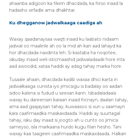
ahaanba adigoon ka fikirin dhacdada, ka fiirso inaad la
hadasho xirfadle ama dhakhtar.
Ku dhegganow jadwalkaaga caadiga ah
Waxay qaadanaysaa waqti inaad ku laabato nidaam
jadwal oo maalinle ah oo la mid ah kan aad lahayd ka
hor dhacdada naxdinta leh. Si kastaba ha noqotee,
iskuday inaad weli isticmaashid jadwaladaadii hore inta
aad awoodid, xataa haddii ay adag tahay marka hore.
Tusaale ahaan, dhacdada kadib waxaa dhici karta in
jadwalkaaga cunista iyo jimicsigu is badalay oo aadan
sidoo kalena si fudud u seexan karin. Isbadaladaasi
waxay ku dareensiin karaan inaad fiicnayn, daalan tahay,
ama aad gaajaysan tahay, kuwaasoo si xun u saamayn
kara caafimaadka maskaxdaada. Haddii ay suurtagal
tahay, isku day inaad si joogto ah u cunto oo jimicsi
sameyso, isla markaana hurdo kugu filan hesho. Tani
waxay kaa taageeri caafimaadka maskaxdaada. Halkan