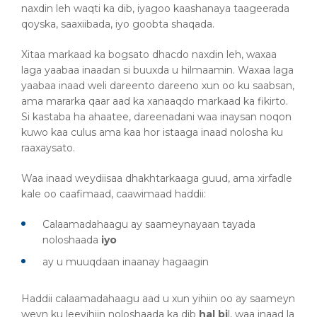
naxdin leh waqti ka dib, iyagoo kaashanaya taageerada
qoyska, saaxiibada, iyo goobta shaqada.
Xitaa markaad ka bogsato dhacdo naxdin leh, waxaa
laga yaabaa inaadan si buuxda u hilmaamin. Waxaa laga
yaabaa inaad weli dareento dareeno xun oo ku saabsan,
ama mararka qaar aad ka xanaaqdo markaad ka fikirto.
Si kastaba ha ahaatee, dareenadani waa inaysan noqon
kuwo kaa culus ama kaa hor istaaga inaad nolosha ku
raaxaysato.
Waa inaad weydiisaa dhakhtarkaaga guud, ama xirfadle
kale oo caafimaad, caawimaad haddii:
Calaamadahaagu ay saameynayaan tayada
noloshaada
iyo
ay u muuqdaan inaanay hagaagin
Haddii calaamadahaagu aad u xun yihiin oo ay saameyn
weyn ku leeyihiin noloshaada ka dib
hal bi
l, waa inaad la