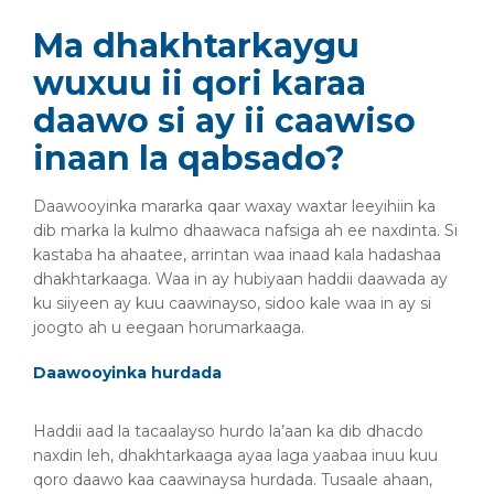
Ma dhakhtarkaygu
wuxuu ii qori karaa
daawo si ay ii caawiso
inaan la qabsado?
Daawooyinka mararka qaar waxay waxtar leeyihiin ka
dib marka la kulmo dhaawaca nafsiga ah ee naxdinta. Si
kastaba ha ahaatee, arrintan waa inaad kala hadashaa
dhakhtarkaaga. Waa in ay hubiyaan haddii daawada ay
ku siiyeen ay kuu caawinayso, sidoo kale waa in ay si
joogto ah u eegaan horumarkaaga.
Daawooyinka hurdada
Haddii aad la tacaalayso hurdo la’aan ka dib dhacdo
naxdin leh, dhakhtarkaaga ayaa laga yaabaa inuu kuu
qoro daawo kaa caawinaysa hurdada. Tusaale ahaan,