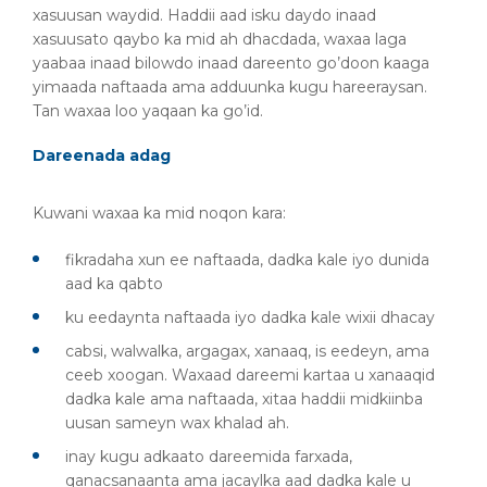
xasuusan waydid. Haddii aad isku daydo inaad
xasuusato qaybo ka mid ah dhacdada, waxaa laga
yaabaa inaad bilowdo inaad dareento go’doon kaaga
yimaada naftaada ama adduunka kugu hareeraysan.
Tan waxaa loo yaqaan ka go’id.
Dareenada adag
Kuwani waxaa ka mid noqon kara:
fikradaha xun ee naftaada, dadka kale iyo dunida
aad ka qabto
ku eedaynta naftaada iyo dadka kale wixii dhacay
cabsi, walwalka, argagax, xanaaq, is eedeyn, ama
ceeb xoogan. Waxaad dareemi kartaa u xanaaqid
dadka kale ama naftaada, xitaa haddii midkiinba
uusan sameyn wax khalad ah.
inay kugu adkaato dareemida farxada,
qanacsanaanta ama jacaylka aad dadka kale u