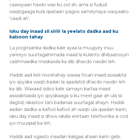
caawiyaan hawlo wax ku ool ah, ama si fudud
waqtigaaga kula qaataan iyagoo sameynaya waxyaabo
‘caadi ah’.
Isku day inaad sii xiriir la yeelato dadka aad ku
kalsoon tahay
La joogitaanka dadka kale ayaa la muujiyey inuu
yareeyo suurtagalnimada inaad la kulanto dhibaatooyin
caafimaadka maskaxda ka dib dhacdo naxdin leh.
Haddii aad keli nooshahay waxaa fiican inaad asxaabta
iyo qoyska waqti badan la qaadatid dhacdo naxdin leh
ka dib. Waxaad sidoo kale samayn kartaa inaad
asxaabtaada iyo qoyskaaga si ku meel gaar ah ula sii
dagtid, iskastoo tani badanaa suurtagal ahayn. Haddii
aadan dadka si kafool kafool ah waqti ula qaadan karin,
isku day inaad si dhow iskala xiriirtaan telefoonka si cod
iyo muuqaal ba leh.
Haddii aad ogaato inaadan kaligaa ahaan karin gebi