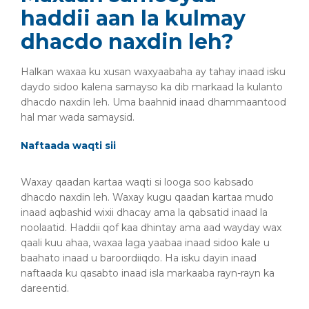
haddii aan la kulmay
dhacdo naxdin leh?
Halkan waxaa ku xusan waxyaabaha ay tahay inaad isku
daydo sidoo kalena samayso ka dib markaad la kulanto
dhacdo naxdin leh. Uma baahnid inaad dhammaantood
hal mar wada samaysid.
Naftaada waqti sii
Waxay qaadan kartaa waqti si looga soo kabsado
dhacdo naxdin leh. Waxay kugu qaadan kartaa mudo
inaad aqbashid wixii dhacay ama la qabsatid inaad la
noolaatid. Haddii qof kaa dhintay ama aad wayday wax
qaali kuu ahaa, waxaa laga yaabaa inaad sidoo kale u
baahato inaad u baroordiiqdo. Ha isku dayin inaad
naftaada ku qasabto inaad isla markaaba rayn-rayn ka
dareentid.