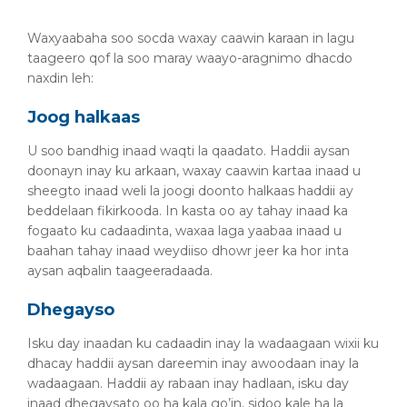
Waxyaabaha soo socda waxay caawin karaan in lagu
taageero qof la soo maray waayo-aragnimo dhacdo
naxdin leh:
Joog halkaas
U soo bandhig inaad waqti la qaadato. Haddii aysan
doonayn inay ku arkaan, waxay caawin kartaa inaad u
sheegto inaad weli la joogi doonto halkaas haddii ay
beddelaan fikirkooda. In kasta oo ay tahay inaad ka
fogaato ku cadaadinta, waxaa laga yaabaa inaad u
baahan tahay inaad weydiiso dhowr jeer ka hor inta
aysan aqbalin taageeradaada.
Dhegayso
Isku day inaadan ku cadaadin inay la wadaagaan wixii ku
dhacay haddii aysan dareemin inay awoodaan inay la
wadaagaan. Haddii ay rabaan inay hadlaan, isku day
inaad dhegaysato oo ha kala go’in, sidoo kale ha la