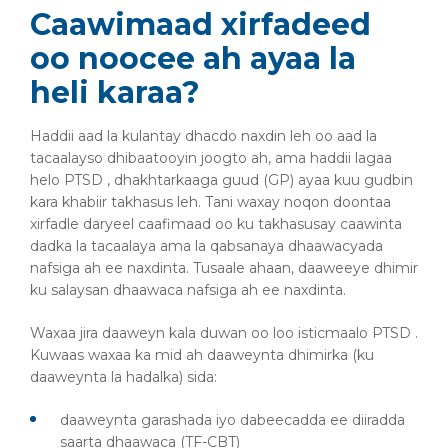
Caawimaad xirfadeed
oo noocee ah ayaa la
heli karaa?
Haddii aad la kulantay dhacdo naxdin leh oo aad la
tacaalayso dhibaatooyin joogto ah, ama haddii lagaa
helo PTSD , dhakhtarkaaga guud (GP) ayaa kuu gudbin
kara khabiir takhasus leh. Tani waxay noqon doontaa
xirfadle daryeel caafimaad oo ku takhasusay caawinta
dadka la tacaalaya ama la qabsanaya dhaawacyada
nafsiga ah ee naxdinta. Tusaale ahaan, daaweeye dhimir
ku salaysan dhaawaca nafsiga ah ee naxdinta.
Waxaa jira daaweyn kala duwan oo loo isticmaalo PTSD .
Kuwaas waxaa ka mid ah daaweynta dhimirka (ku
daaweynta la hadalka) sida:
daaweynta garashada iyo dabeecadda ee diiradda
saarta dhaawaca (TF-CBT)