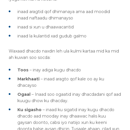
inaad aragtid qof dhimanaya ama aad moodid
inaad naftaadu dhimanayso
inaad si xun u dhaawacantid
inaad la kulantid xad gudub galmo
Waxaad dhacdo naxdin leh ula kulmi kartaa mid ka mid
ah kuwan soo socda:
Toos
– inay adiga kugu dhacdo
Markhaati
– inaad aragto qof kale oo ay ku
dhacayso
Ogaal
– Inaad soo ogaatid inay dhacdadani qof aad
kuugu dhow ku dhacday.
Ku sigasho
– inaad ku sigatid inay kugu dhacdo
dhacdo aad mooday inay dhaawac halis kuu
gaysan doonto, cabsi iyo natiijo xun ku keeni
doonta balse aysan dhicin. Tusaale ahaan, cilad xun