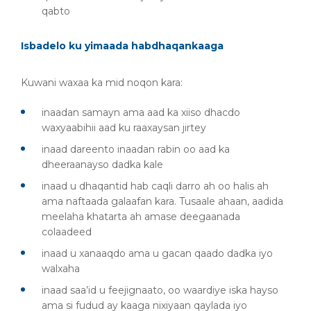
qabto
Isbadelo ku yimaada habdhaqankaaga
Kuwani waxaa ka mid noqon kara:
inaadan samayn ama aad ka xiiso dhacdo
waxyaabihii aad ku raaxaysan jirtey
inaad dareento inaadan rabin oo aad ka
dheeraanayso dadka kale
inaad u dhaqantid hab caqli darro ah oo halis ah
ama naftaada galaafan kara. Tusaale ahaan, aadida
meelaha khatarta ah amase deegaanada
colaadeed
inaad u xanaaqdo ama u gacan qaado dadka iyo
walxaha
inaad saa’id u feejignaato, oo waardiye iska hayso
ama si fudud ay kaaga nixiyaan qaylada iyo