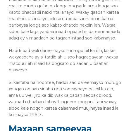
ma jiro mudo go’an oo looga bogsado ama looga soo
kabto dhacdadii naxdinta lahayd. Waxay qaadan kartaa
maalmo, usbuucyo, bilo ama xitaa sannado in kama
danbaysa looga soo kabto dhacdo naxdin leh. Waxaa
sidoo kale laga yaabaa inaad ogaatid in dareennadaada
adag ay yimaadaan oo tagaan intaad soo kabanayso.
Haddii aad wali dareemayso murugo bil ka dib, laakiin
waxyaabaha ay si tartiib ah u soo hagaagayaan, waxaa
macquul ah inaad ka bogsato oo aadan u baahan
daaweyn.
Si kastaba ha noqotee, haddii aad dareemayso murugo
xoogan oo aan sinaba uga soo raynayn hal bil ka dib,
ama uu weli jiro ka dib wax ka badan seddax bilood,
waxaad u baahan tahay taageero xoogan. Tani waxay
sidoo kale noqon kartaa calaamad muujinaysa inaad la
kulmayso PTSD .
Maxaan sameeyaa