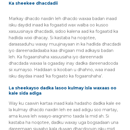
Ka sheekee dhacdadii
Markay dhacdo naxdin leh dhacdo waxaa badan inaad
isku daydid inaad ka fogaatid wax walba oo kusoo
xasuusinaya dhacdadii, sidoo kalena aad ka fogaatid ka
hadlida wixii dhacay. Si kastaba ha noqotee,
daraasaduhu waxay muujinayaan in ka hadlida dhacdadii
iyo dareenadadaaba kaa dhigaan mid adkaysi badan
leh. Ka fogaanshaha xasuusaha iyo dareennadii
dhacdada waxaa la ogaaday inay dadka dareenadooda
sii xumayso. Haddaan si kooban u dhahno, waa inaad
isku daydaa inaad ‘ka fogaato ka fogaanshaha’.
La sheekayso dadka lasoo kulmay isla waxaas oo
kale sida adiga
Way ku caawin kartaa inaad kala hadasho dadka kale ee
la kulmay dhacdo naxdin leh ee aad adigu soo martay,
ama kuwa leh waayo-aragnimo taada la mid ah. Si
kastaba ha noqotee, dadku waxay uga bogsadaan una
dareemaan siyaabo kala duwan dhacdooyin isku mid