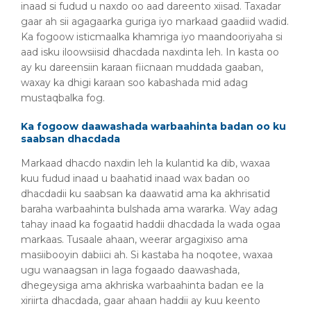
inaad si fudud u naxdo oo aad dareento xiisad. Taxadar
gaar ah sii agagaarka guriga iyo markaad gaadiid wadid.
Ka fogoow isticmaalka khamriga iyo maandooriyaha si
aad isku iloowsiisid dhacdada naxdinta leh. In kasta oo
ay ku dareensiin karaan fiicnaan muddada gaaban,
waxay ka dhigi karaan soo kabashada mid adag
mustaqbalka fog.
Ka fogoow daawashada warbaahinta badan oo ku
saabsan dhacdada
Markaad dhacdo naxdin leh la kulantid ka dib, waxaa
kuu fudud inaad u baahatid inaad wax badan oo
dhacdadii ku saabsan ka daawatid ama ka akhrisatid
baraha warbaahinta bulshada ama wararka. Way adag
tahay inaad ka fogaatid haddii dhacdada la wada ogaa
markaas. Tusaale ahaan, weerar argagixiso ama
masiibooyin dabiici ah. Si kastaba ha noqotee, waxaa
ugu wanaagsan in laga fogaado daawashada,
dhegeysiga ama akhriska warbaahinta badan ee la
xiriirta dhacdada, gaar ahaan haddii ay kuu keento