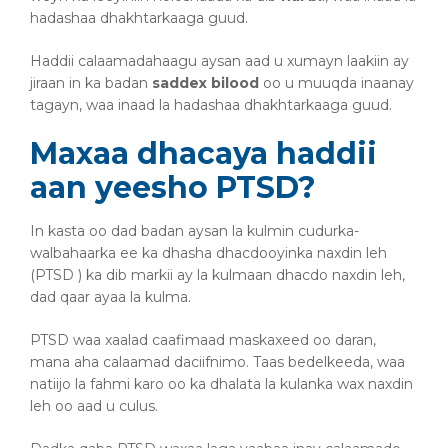
hadashaa dhakhtarkaaga guud.
Haddii calaamadahaagu aysan aad u xumayn laakiin ay
jiraan in ka badan
saddex bilood
oo u muuqda inaanay
tagayn, waa inaad la hadashaa dhakhtarkaaga guud.
Maxaa dhacaya haddii
aan yeesho PTSD?
In kasta oo dad badan aysan la kulmin cudurka-
walbahaarka ee ka dhasha dhacdooyinka naxdin leh
(PTSD ) ka dib markii ay la kulmaan dhacdo naxdin leh,
dad qaar ayaa la kulma.
PTSD waa xaalad caafimaad maskaxeed oo daran,
mana aha calaamad daciifnimo. Taas bedelkeeda, waa
natiijo la fahmi karo oo ka dhalata la kulanka wax naxdin
leh oo aad u culus.