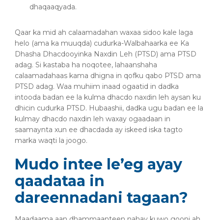
dhaqaaqyada.
Qaar ka mid ah calaamadahan waxaa sidoo kale laga
helo (ama ka muuqda) cudurka-Walbahaarka ee Ka
Dhasha Dhacdooyinka Naxdin Leh (PTSD) ama PTSD
adag. Si kastaba ha noqotee, lahaanshaha
calaamadahaas kama dhigna in qofku qabo PTSD ama
PTSD adag. Waa muhiim inaad ogaatid in dadka
intooda badan ee la kulma dhacdo naxdin leh aysan ku
dhicin cudurka PTSD. Hubaashii, dadka ugu badan ee la
kulmay dhacdo naxdin leh waxay ogaadaan in
saamaynta xun ee dhacdada ay iskeed iska tagto
marka waqti la joogo.
Mudo intee le’eg ayay
qaadataa in
dareennadani tagaan?
Maadaama aan dhammaanteen nahay kuwo gooni ah,