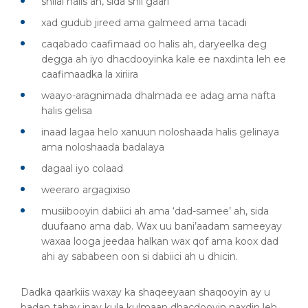
shilal halis ah, sida shil gaari
xad gudub jireed ama galmeed ama tacadi
caqabado caafimaad oo halis ah, daryeelka deg
degga ah iyo dhacdooyinka kale ee naxdinta leh ee
caafimaadka la xiriira
waayo-aragnimada dhalmada ee adag ama nafta
halis gelisa
inaad lagaa helo xanuun noloshaada halis gelinaya
ama noloshaada badalaya
dagaal iyo colaad
weeraro argagixiso
musiibooyin dabiici ah ama ‘dad-samee’ ah, sida
duufaano ama dab. Wax uu bani’aadam sameeyay
waxaa looga jeedaa halkan wax qof ama koox dad
ahi ay sababeen oon si dabiici ah u dhicin.
Dadka qaarkiis waxay ka shaqeeyaan shaqooyin ay u
badan tahay inay kula kulmaan dhacdooyin naxdin leh.