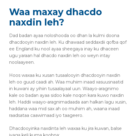
Waa maxay dhacdo
naxdin leh?
Dad badan ayaa noloshooda oo dhan la kulmi doona
dhacdooyin naxdin leh. Ku dhawaad seddaxdii qofba qof
ee England ku nool ayaa sheegaya inay ku dhaceen
ugu yaraan hal dhacdo naxdin leh oo weyn intay
noolaayeen.
Hoos waxaa ku xusan tusaalooyin dhacdooyin naxdin
leh oo guud caadi ah. Waa muhiim inaad xasuusnaatid
in kuwani ay yihiin tusaalayaal uun. Waayo-aragnimo
kale oo badan ayaa sidoo kale noqon kara kuwo naxdin
leh. Haddii waayo-aragnimadaada aan halkan lagu xusin,
haddana waa mid sax ah oo muhiim ah, waana inaad
raadsataa caawimaad iyo taageero.
Dhacdooyinka naxdinta leh waxaa ku jira kuwan, balse
iyaga keli kuma koobna: