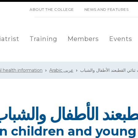
SKIP NAVIGATION
ABOUT THE COLLEGE
NEWS AND FEATURES
atrist
Training
Members
Events
l health information
Arabic عربى
طب
عند الأطفال والشبا
 in children and youn