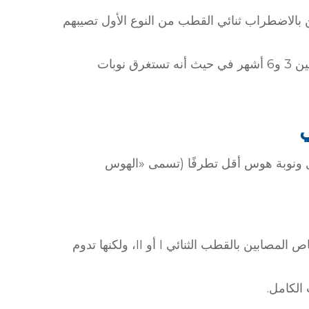
بالاضطراب ثنائي القطب من النوع الأول تصيبهم
وفي حالة عدم العلاج، تستغرق نوبة الهوس عمومًا ما بين 3 و6 أشهر في حيث أنه تستغرق نوبات
ي
ل ونوبة هوس أقل تطرفًا (تسمى «الهوس
حيث تكون تقلبات مزاج شخص ما أقل حدة من الأشخاص المصابين بالقطب الثنائي I أو II، ولكنها تدوم
 الكامل