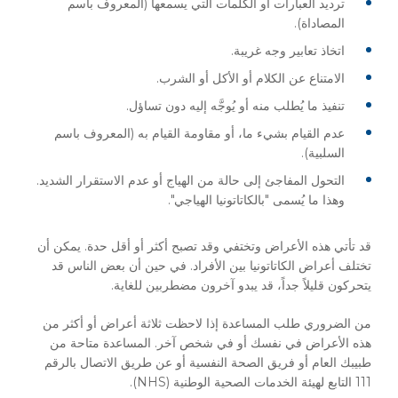
ترديد العبارات أو الكلمات التي يسمعها (المعروف باسم
المصاداة).
اتخاذ تعابير وجه غريبة.
الامتناع عن الكلام أو الأكل أو الشرب.
تنفيذ ما يُطلب منه أو يُوجَّه إليه دون تساؤل.
عدم القيام بشيء ما، أو مقاومة القيام به (المعروف باسم
السلبية).
التحول المفاجئ إلى حالة من الهياج أو عدم الاستقرار الشديد.
وهذا ما يُسمى "بالكاتاتونيا الهياجي".
قد تأتي هذه الأعراض وتختفي وقد تصبح أكثر أو أقل حدة. يمكن أن
تختلف أعراض الكاتاتونيا بين الأفراد. في حين أن بعض الناس قد
يتحركون قليلاً جداً، قد يبدو آخرون مضطربين للغاية.
من الضروري طلب المساعدة إذا لاحظت ثلاثة أعراض أو أكثر من
هذه الأعراض في نفسك أو في شخص آخر. المساعدة متاحة من
طبيبك العام أو فريق الصحة النفسية أو عن طريق الاتصال بالرقم
111 التابع لهيئة الخدمات الصحية الوطنية (NHS).