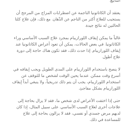
أسابيع.
يعتقد أن الكاتاتونيا الناجمة عن اضطرابات المزاج من المرجح أن
يستجيب للعلاج أكثر من الناجم عن الذّهان. مع ذلك، فإن علاج كلتا
الحالتين له نتائج جيدة.
غالباً ما يمكن إيقاف اللورازيبام بمجرد علاج السبب الأساسي وراء
الكاتاتونيا. في بعض الحالات، يمكن أن تعود أعراض الكاتانونيا عند
إيقاف اللورازيبام. إذا حدث ذلك، فقد تكون هناك حاجة إلى دورة
علاج أطول.
لا ينصح باستخدام اللورازيبام على المدى الطويل ويجب إيقافه في
أسرع وقت ممكن. عندما يحين الوقت لشخص ما للتوقف عن
استخدام اللورازيبام، يجب أن يتم ذلك تدريجياً، ولا ينبغي أبداً إيقاف
اللورازيبام بشكل مفاجئ.
حتى إذا اختفت الأعراض لدى شخص ما، فقد لا يزال بحاجة إلى
علاجات أخرى لعلاج السبب الأساسي. على سبيل المثال، إذا كان
لديهم مرض جسدي أو نفسي، فقد لا يزالون بحاجة إلى علاج
للمساعدة في ذلك.