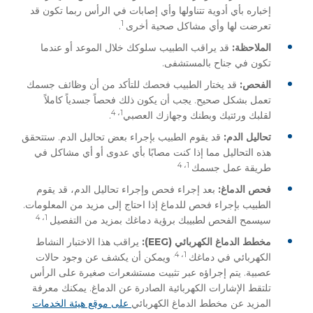
إخباره بأي أدوية تتناولها وأي إصابات في الرأس ربما تكون قد
1
تعرضت لها وأي مشاكل صحية أخرى
.
الملاحظة:
قد يراقب الطبيب سلوكك خلال الموعد أو عندما
تكون في جناح بالمستشفى.
الفحص:
قد يختار الطبيب فحصك للتأكد من أن وظائف جسمك
تعمل بشكل صحيح. يجب أن يكون ذلك فحصاً جسدياً كاملاً
1، 4
لقلبك ورئتيك وبطنك وجهازك العصبي
.
تحاليل الدم:
قد يقوم الطبيب بإجراء بعض تحاليل الدم. ستتحقق
هذه التحاليل مما إذا كنت مصابًا بأي عدوى أو أي مشاكل في
1، 4
طريقة عمل جسمك
فحص الدماغ:
بعد إجراء فحص وإجراء تحاليل الدم، قد يقوم
الطبيب بإجراء فحص للدماغ إذا احتاج إلى مزيد من المعلومات.
1، 4
سيسمح الفحص لطبيبك برؤية دماغك بمزيد من التفصيل
مخطط الدماغ الكهربائي (
EEG
):
يراقب هذا الاختبار النشاط
1، 4.
الكهربائي في دماغك
ويمكن أن يكشف عن وجود حالات
عصبية. يتم إجراؤه عبر تثبيت مستشعرات صغيرة على الرأس
تلتقط الإشارات الكهربائية الصادرة عن الدماغ. يمكنك معرفة
المزيد عن مخطط الدماغ الكهربائي
على موقع هيئة الخدمات