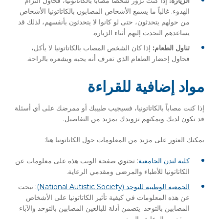
الزيارة:
إذا كنت تزور شخصاً مصاباً بالكاتاتونيا، فحاول التزام
الهدوء. غالباً ما يسمع الأشخاص المصابون بالكاتاتونيا الأشخاص
من حولهم يتحدثون، حتى لو كانوا لا يتحدثون بأنفسهم، لذلك قد
يساعدهم التحدث إليهم أثناء الزيارة.
تناول الطعام:
إذا كان الشخص المصاب بالكاتاتونيا لا يأكل،
فحاول إحضار الطعام الذي تعرف أنه يحبه ويشعره بالراحة.
مواد إضافية للقراءة
إذا كنت مصاباً بالكاتاتونيا، فسيجيب طبيبك أو ممرضك على أي أسئلة
قد تكون لديك ويمكنهم تزويدك بمزيد من التفاصيل.
يمكنك العثور على مزيد من المعلومات حول الكاتاتونيا هنا:
كلية لندن الجامعية
: تحتوي صفحة الويب هذه على معلومات عن
الكاتاتونيا للأطباء والمرضى ومقدمي الرعاية.
الجمعية الوطنية للتوحد (National Autistic Society)
: تبحث
عن هذه المعلومات في كيفية تأثير الكاتاتونيا على الأشخاص
المصابين بالتوحد. يتضمن أدلة للبالغين المصابين بالتوحد والآباء