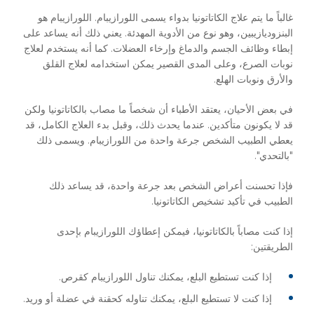
غالباً ما يتم علاج الكاتاتونيا بدواء يسمى اللورازيبام. اللورازيبام هو
البنزوديازيبين، وهو نوع من الأدوية المهدئة. يعني ذلك أنه يساعد على
إبطاء وظائف الجسم والدماغ وإرخاء العضلات. كما أنه يستخدم لعلاج
نوبات الصرع، وعلى المدى القصير يمكن استخدامه لعلاج القلق
والأرق ونوبات الهلع.
في بعض الأحيان، يعتقد الأطباء أن شخصاً ما مصاب بالكاتاتونيا ولكن
قد لا يكونون متأكدين. عندما يحدث ذلك، وقبل بدء العلاج الكامل، قد
يعطي الطبيب الشخص جرعة واحدة من اللورازيبام. ويسمى ذلك
"بالتحدي".
فإذا تحسنت أعراض الشخص بعد جرعة واحدة، قد يساعد ذلك
الطبيب في تأكيد تشخيص الكاتاتونيا.
إذا كنت مصاباً بالكاتاتونيا، فيمكن إعطاؤك اللورازيبام بإحدى
الطريقتين:
إذا كنت تستطيع البلع، يمكنك تناول اللورازيبام كقرص.
إذا كنت لا تستطيع البلع، يمكنك تناوله كحقنة في عضلة أو وريد.