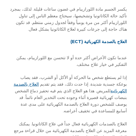
يكسر الجسم مادة اللورازيبام في غضون ساعات قليلة. لذلك، بمجرد
تأكيد حالة الكاتاتونيا وتشخيصها، سيحتاج معظم الناس إلى تناول
اللورازيبام أكثر من مرة يومياً وفقاً لجدول زمني منتظم. قد تكون
هناك حاجة إلى جرعات كبيرة لعلاج الكاتاتونيا بشكل فعال.
العلاج بالصدمة الكهربائية (ECT)
عندما تكون الأعراض أكثر حدة أو لا تتحسن مع اللورازيبام، يمكن
التفكير في خيار علاج مختلف.
إذا لم يستطع شخص ما الحركة أو الأكل أو الشرب، فقد يصاب
بوعكة جسدية شديدة. إذا حدث ذلك، فقد يتم تقديم
العلاج بالصدمة
الكهربائية
للمريض. هذا هو العلاج الذي يتم فيه تحفيز دماغ الشخص
بنبضات كهربائية قصيرة أثناء وجوده تحت التخدير العام نائماً. قد
يوصف للشخص دورة العلاج بالصدمة الكهربائية على مدى عدة
أسابيع للمساعدة في تخفيف أعراضه.
العلاج بالصدمات الكهربائية فعال جداً في علاج الكاتاتونيا. يمكنك
معرفة المزيد عن العلاج بالصدمة الكهربائية من خلال قراءة مرجع