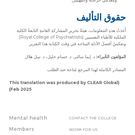
ومقدمي الرعاية والمهنيين.
حقوق التأليف
أَعدَتْ هذهِ المَعلومات، هيئةُ تحريرِ المشاركةِ العامةِ التابعةُ الكلية
الملكية للأطباء النفسيين (Royal College of Psychiatrists).
وتعكسُ أفضلَ الأدلةِ المتاحة في وَقتَ الكِتابة هذا التقرير.
المؤلفون الخُبراء:
د. إيما سالتر، د. حسام خليل، د. نبيل هلال
المصادر الكاملة لهذا المرجع مُتاحة عند الطلب.
(This translation was produced by CLEAR Global
(Feb 2025
Mental health
CONTACT THE COLLEGE
Members
WORK FOR US