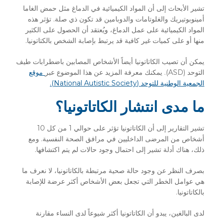
تشير الأبحاث إلى أن المواد الكيميائية في الدماغ مثل حمض الغاما
أمينوبوتيريك والغلوتامات والدوبامين قد تكون ذي صلة. تؤثر هذه
المواد الكيميائية على عمل الدماغ، ويُعتقد أن الحصول على الكثير
منها أو على كميات غير كافية قد يرتبط بإصابة الشخص بالكتاتونيا.
يمكن أن تصيب الكاتاتونيا أيضاً الأشخاص المصابين باضطرابات طيف
التوحد (ASD). يمكنك معرفة المزيد عن هذا الموضوع عبر
موقع
الجمعية الوطنية للتوحد (National Autistic Society).
ما مدى انتشار الكاتاتونيا؟
تشير التقارير إلى أن الكاتاتونيا تؤثر على حوالي 1 من كل 10
أشخاص من المرضى الداخليين في مرافق الصحة النفسية. ومع
ذلك، هناك أدلة تشير إلى احتمال وجود حالات لم يتم اكتشافها.
بصرف النظر عن وجود حالة صحية مرتبطة بالكاتاتونيا، لا نعرف ما
هي عوامل الخطر التي تجعل بعض الأشخاص أكثر عرضة للإصابة
بالكاتاتونيا.
لدى البالغين، يبدو أن الكاتاتونيا أكثر شيوعاً لدى النساء مقارنة