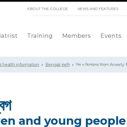
SKIP NAVIGATION
ABOUT THE COLLEGE
NEWS AND FEATURES
atrist
Training
Members
Events
l health information
Bengali বাঙালি
শিশু ও কিশোরদের উদ্বেগ Anxie
েগ
dren and young people