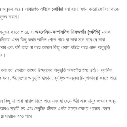
ব্র ভয় অনুভব করে। সাধারণত এটাকে
ফোবিয়া
বলা হয়। যখন কারো ফোবিয়া থাকে
অনুভব করবে।
 অনুভব করতে পারে, যা
অবসেসিভ-কম্পালসিভ ডিসঅর্ডার (ওসিডি)
নামক
্তিরা এমন কিছু করার তাগিদ পেতে পারে যা তারা মনে করে যে তারা
 করার এবং যদি তারা না করে তাহলে কিছু খারাপ ঘটতে পারে এমন অনুভূতি
ারে।
ক
বলা হয়, যেখানে তাদের উদ্বেগের অনুভূতি অসহনীয় হয়ে ওঠে। প্যানিক
কের সময়, উদ্বেগের অনুভূতি ছাড়াও, ব্যক্তি ভয়ঙ্কর চিন্তাভাবনা করতে পারে
এমন কিছু যা তারা সামাল দিতে পারে এবং যা বেড়ে উঠা এবং মানুষ হওয়ার জন্য
স্থায়ী হয় এবং দৈনন্দিন জীবনে একটা উল্লেখযোগ্য প্রভাব ফেলে।
য়া সহায়ক হতে পারে।