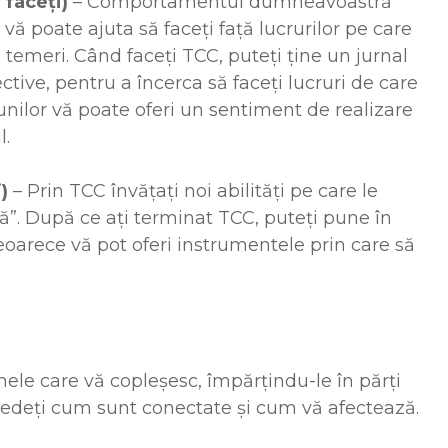
 faceți)
– Comportamentul dumneavoastră
vă poate ajuta să faceți față lucrurilor pe care
i temeri. Când faceți TCC, puteți ține un jurnal
iective, pentru a încerca să faceți lucruri de care
țiunilor vă poate oferi un sentiment de realizare
l.
i)
– Prin TCC învățați noi abilități pe care le
ă”. După ce ați terminat TCC, puteți pune în
deoarece vă pot oferi instrumentele prin care să
ele care vă copleșesc, împărțindu-le în părți
 vedeți cum sunt conectate și cum vă afectează.