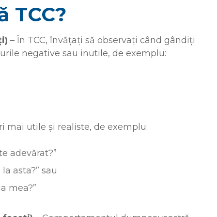
ă TCC?
ți)
– În TCC, învățați să observați când gândiți
rile negative sau inutile, de exemplu:
i mai utile și realiste, de exemplu:
ste adevărat?”
la asta?” sau
ția mea?”