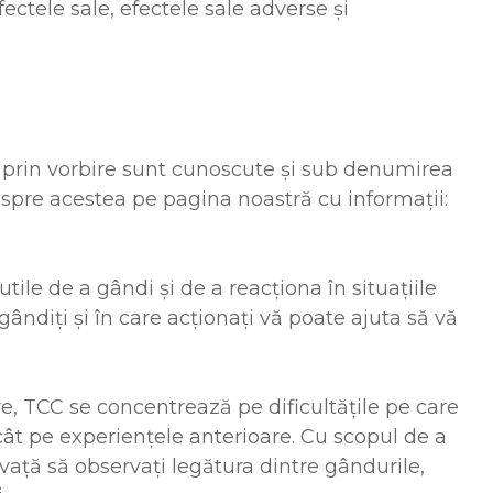
ectele sale, efectele sale adverse și
le prin vorbire sunt cunoscute și sub denumirea
espre acestea pe pagina noastră cu informații:
ile de a gândi și de a reacționa în situațiile
ândiți și în care acționați vă poate ajuta să vă
re, TCC se concentrează pe dificultățile pe care
cât pe experiențele anterioare. Cu scopul de a
vață să observați legătura dintre gândurile,