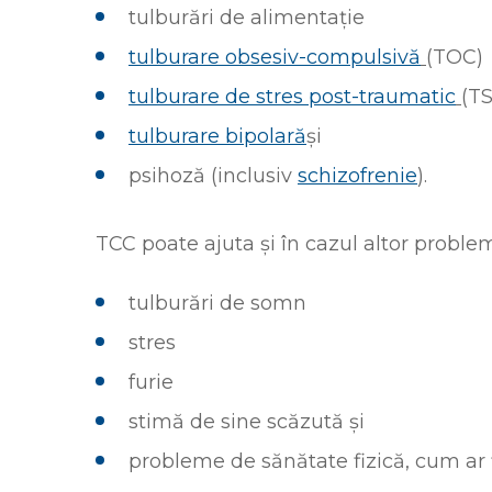
tulburări de alimentație
tulburare obsesiv-compulsivă
(TOC)
tulburare de stres post-traumatic
(T
tulburare bipolară
și
psihoză (inclusiv
schizofrenie
).
TCC poate ajuta și în cazul altor problem
tulburări de somn
stres
furie
stimă de sine scăzută și
probleme de sănătate fizică, cum ar 