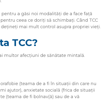
.
 pentru a găsi noi modalități de a face față
e pentru ceea ce doriți să schimbați. Când TCC
 dețineți mai mult control asupra propriei vieți.
uta TCC?
i multor afecțiuni de sănătate mintală.
agorafobie (teama de a fi în situații din care nu
i ajutor), anxietate socială (frica de situații
ate (teama de fi bolnav(ă) sau de a vă