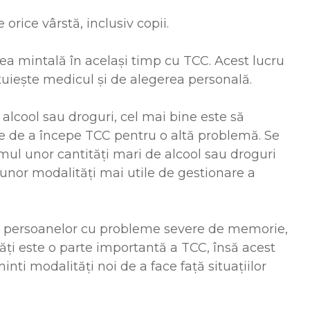
rice vârstă, inclusiv copii.
a mintală în același timp cu TCC. Acest lucru
tuiește medicul și de alegerea personală.
lcool sau droguri, cel mai bine este să
nte de a începe TCC pentru o altă problemă. Se
l unor cantități mari de alcool sau droguri
a unor modalități mai utile de gestionare a
zul persoanelor cu probleme severe de memorie,
tăți este o parte importantă a TCC, însă acest
inti modalități noi de a face față situațiilor