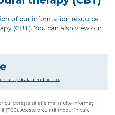
ion of our information resource
rapy (CBT)
. You can also
view our
re
consultați disclaimerul nostru.
oricui dorește să afle mai multe informații
ă (TCC). Acesta prezintă modul în care