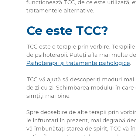
funcționează TCC, de ce este utilizată, ef
tratamentele alternative.
Ce este TCC?
TCC este o terapie prin vorbire. Terapii
de psihoterapii. Puteți afla mai multe d
Psihoterapii și tratamente psihologice
.
TCC vă ajută să descoperiți moduri mai ut
de zi cu zi. Schimbarea modului în care g
simțiți mai bine.
Spre deosebire de alte terapii prin vorbi
le înfruntați în prezent, mai degrabă de
vă îmbunătăți starea de spirit, TCC vă în