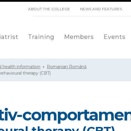
SKIP NAVIGATION
ABOUT THE COLLEGE
NEWS AND FEATURES
atrist
Training
Members
Events
l health information
Romanian Română
ehavioural therapy (CBT)
itiv-comportamen
oural therapy (CBT)