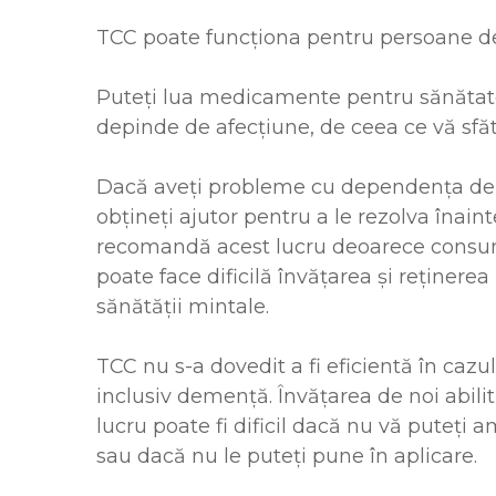
TCC poate funcționa pentru persoane de o
Puteți lua medicamente pentru sănătate
depinde de afecțiune, de ceea ce vă sfă
Dacă aveți probleme cu dependența de a
obțineți ajutor pentru a le rezolva înai
recomandă acest lucru deoarece consumu
poate face dificilă învățarea și reținere
sănătății mintale.
TCC nu s-a dovedit a fi eficientă în ca
inclusiv demență. Învățarea de noi abili
lucru poate fi dificil dacă nu vă puteți am
sau dacă nu le puteți pune în aplicare.