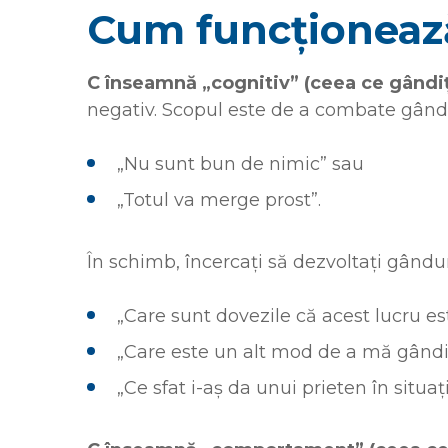
Cum funcționeaz
C înseamnă „cognitiv” (ceea ce gândi
negativ. Scopul este de a combate gându
„Nu sunt bun de nimic” sau
„Totul va merge prost”.
În schimb, încercați să dezvoltați gândur
„Care sunt dovezile că acest lucru e
„Care este un alt mod de a mă gândi 
„Ce sfat i-aș da unui prieten în situa