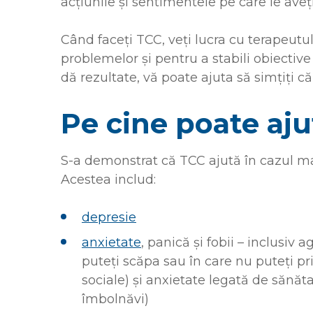
acțiunile și sentimentele pe care le aveți
Când faceți TCC, veți lucra cu terapeutul
problemelor și pentru a stabili obiectiv
dă rezultate, vă poate ajuta să simțiți că
Pe cine poate aj
S-a demonstrat că TCC ajută în cazul ma
Acestea includ:
depresie
anxietate
, panică și fobii – inclusiv 
puteți scăpa sau în care nu puteți prim
sociale) și anxietate legată de sănăt
îmbolnăvi)