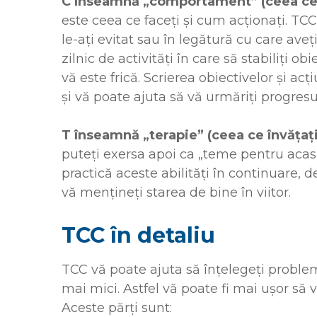
C înseamnă „comportament” (ceea ce
este ceea ce faceți și cum acționați. TCC 
le-ați evitat sau în legătură cu care aveț
zilnic de activități în care să stabiliți ob
vă este frică. Scrierea obiectivelor și ac
și vă poate ajuta să vă urmăriți progresu
T înseamnă „terapie” (ceea ce învățaț
puteți exersa apoi ca „teme pentru acas
practică aceste abilități în continuare, 
vă mențineți starea de bine în viitor.
TCC în detaliu
TCC vă poate ajuta să înțelegeți problem
mai mici. Astfel vă poate fi mai ușor să
Aceste părți sunt: