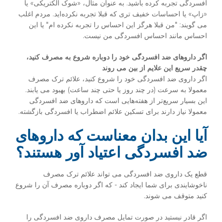
افسردگی تجربه کرده باشید. به عنوان مثال، «شوک الکتریکی» یا
«زاپ» یا احساسات خفیف تری که قبلا تجربه نکرده‌اید. مردم اغلب
می گویند: "من قبلا هرگز این احساس را تجربه نکرده ام" یا این
احساس مانند احساس افسردگی من نیست.
اگر داروهای ضد افسردگی خود را دوباره شروع به مصرف کنید،
چقدر سریع این علایم از بین می روند
اگر داروی ضد افسردگی خود را شروع کنید، علائم ترک مصرف
معمولا به سرعت (در چند روز یا حتی چند ساعت) بهبود می یابند.
این بسیار سریع‌تر از هفته‌هایی است که داروهای ضد افسردگی
معمولا نیاز دارند برای تسکین علائم اضطراب یا افسردگی بازگشته‌.
آیا این بدان معناست که داروهای
ضد افسردگی اعتیاد آور هستند؟
قطع یک داروی ضد افسردگی می تواند علائم ترک مصرف
ناخوشایندی برای شما ایجاد کند - که اگر دوباره مصرف آن را شروع
کنید متوقف می شوند.
اگر قادر نیستید در صورت تمایل مصرف داروی ضد افسردگی را