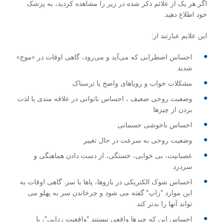
اگر هر یک از علائم ذکر شده در زیر را مشاهده کردید، به پزشک
خود اطلاع دهید.
این علایم عبارتند از:
احساس اضطرابی که می‌آید و می‌رود، گاهی اوقات در «موج»
شدید
مشکلات خواب و رویاهای واضح یا ترسناک
وضعیت روحی ضعیف ، احساس ناتوانی در علاقه مندی یا لذت
بردن از چیزها
احساس ناخوشی جسمانی
وضعیت روحی به سرعت در حال تغییر
عصبانیت، بی خوابی، خستگی، از دست دادن هماهنگی و
سردرد
احساس شوک الکتریکی در بازوها، پاها یا سر. گاهی اوقات به
این موارد "زاپ" گفته می شود و چرخاندن سر به پهلو می
تواند آنها را بدتر کند.
احساس این که چیزها واقعی نیستند "واقعیت زدایی"، یا