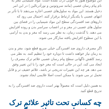
این موضوع هنوز به خوبی درک نشده است. مواد شیمیایی مغز به
نام پیام رسان عصبی (مانند سروتونین و نورآدرنالین ) در این امر
دخیل هستند. این مواد به سلول‌های عصبی اجازه می‌دهند تا با تأثر بر
انتهای عصبی با یکدیگر ارتباط برقرار کنند. احتمال می رود که
داروهای ضد افسردگی سطح این مواد شیمیایی را در فضای بین
سلول های عصبی در مغز و در اعصاب سراسر بدن و روده افزایش
می دهند. با گذشت زمان، به نظر می رسد که مغز و بدن به آرامی
با این سطوح افزایش یافته سازگار می شوند.
اگر مصرف داروی ضد افسردگی خیلی سریع قطع شود، مغز و بدن
به زمان نیاز خواهند داشت تا دوباره خود را تنظیم کنند. به نظر می
رسد کاهش ناگهانی سطح پیام رسان عصبی علائم ترک مصرف را
ایجاد می کند، این در حالی است که مغز خود را با این تغییر وفق
می دهد. هر چه این تغییرات تدریجی تر باشد، علائم خفیف تر و قابل
تحمل تر می شوند. یا ممکن است اصلا علایمی ایجاد نشوند.
به همین دلیل است که معمولاً بهتر است داروی ضد افسردگی را به
تدریج قطع کنید.
چه کسانی تحت تاثیر علائم ترک