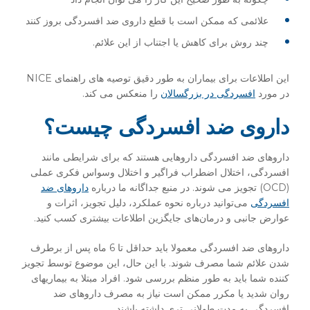
علائمی که ممکن است با قطع داروی ضد افسردگی بروز کنند
چند روش برای کاهش یا اجتناب از این علائم.
این اطلاعات برای بیماران به طور دقیق توصیه های راهنمای NICE
در مورد
افسردگی در بزرگسالان
را منعکس می کند.
داروی ضد افسردگی چیست؟
داروهای ضد افسردگی داروهایی هستند که برای شرایطی مانند
افسردگی، اختلال اضطراب فراگیر و اختلال وسواس فکری عملی
(OCD) تجویز می شوند. در منبع جداگانه ما درباره
داروهای ضد
افسردگی
می‌توانید درباره نحوه عملکرد، دلیل تجویز، اثرات و
عوارض جانبی و درمان‌های جایگزین اطلاعات بیشتری کسب کنید.
داروهای ضد افسردگی معمولا باید حداقل تا 6 ماه پس از برطرف
شدن علائم شما مصرف شوند. با این حال، این موضوع توسط تجویز
کننده شما باید به طور منظم بررسی شود. افراد مبتلا به بیماریهای
روان شدید یا مکرر ممکن است نیاز به مصرف داروهای ضد
افسردگی به مدت طولانی تری داشته باشند.