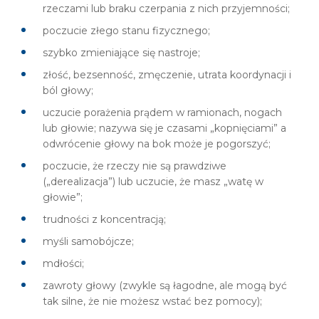
rzeczami lub braku czerpania z nich przyjemności;
poczucie złego stanu fizycznego;
szybko zmieniające się nastroje;
złość, bezsenność, zmęczenie, utrata koordynacji i
ból głowy;
uczucie porażenia prądem w ramionach, nogach
lub głowie; nazywa się je czasami „kopnięciami” a
odwrócenie głowy na bok może je pogorszyć;
poczucie, że rzeczy nie są prawdziwe
(„derealizacja”) lub uczucie, że masz „watę w
głowie”;
trudności z koncentracją;
myśli samobójcze;
mdłości;
zawroty głowy (zwykle są łagodne, ale mogą być
tak silne, że nie możesz wstać bez pomocy);