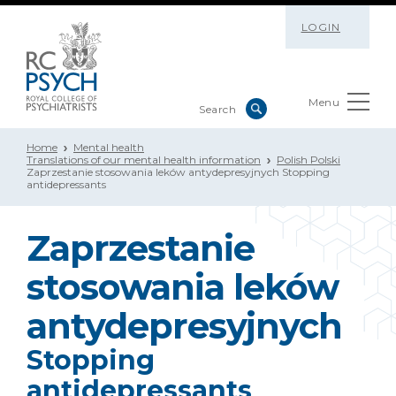
LOGIN
Menu
Home
Mental health
Translations of our mental health information
Polish Polski
Zaprzestanie stosowania leków antydepresyjnych Stopping
antidepressants
Zaprzestanie
stosowania leków
antydepresyjnych
Stopping
antidepressants