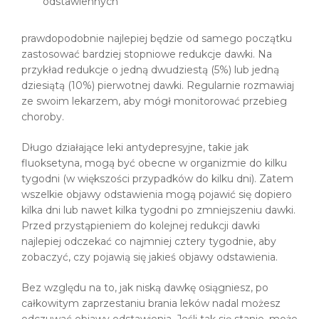
odstawiennych
prawdopodobnie najlepiej będzie od samego początku
zastosować bardziej stopniowe redukcje dawki. Na
przykład redukcje o jedną dwudziestą (5%) lub jedną
dziesiątą (10%) pierwotnej dawki. Regularnie rozmawiaj
ze swoim lekarzem, aby mógł monitorować przebieg
choroby.
Długo działające leki antydepresyjne, takie jak
fluoksetyna, mogą być obecne w organizmie do kilku
tygodni (w większości przypadków do kilku dni). Zatem
wszelkie objawy odstawienia mogą pojawić się dopiero
kilka dni lub nawet kilka tygodni po zmniejszeniu dawki.
Przed przystąpieniem do kolejnej redukcji dawki
najlepiej odczekać co najmniej cztery tygodnie, aby
zobaczyć, czy pojawią się jakieś objawy odstawienia.
Bez względu na to, jak niską dawkę osiągniesz, po
całkowitym zaprzestaniu brania leków nadal możesz
odczuwać objawy odstawienia. Jeśli tak się stanie, może