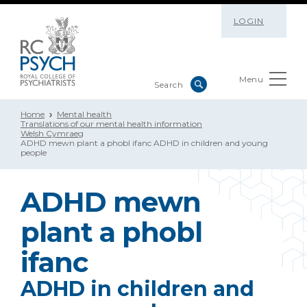
LOGIN
Menu
Home
Mental health
Translations of our mental health information
Welsh Cymraeg
ADHD mewn plant a phobl ifanc ADHD in children and young
people
ADHD mewn
plant a phobl
ifanc
ADHD in children and