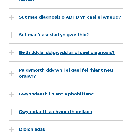
Sut mae diagnosis o ADHD yn cael ei wneud?
Sut mae’r asesiad yn gweithio?
Beth ddylai ddigwydd ar ôl cael diagnosis?
Pa gymorth ddylwn i ei gael fel rhiant neu
ofalwr?
Gwybodaeth i blant a phobl ifanc
Gwybodaeth a chymorth pellach
Diolchiadau