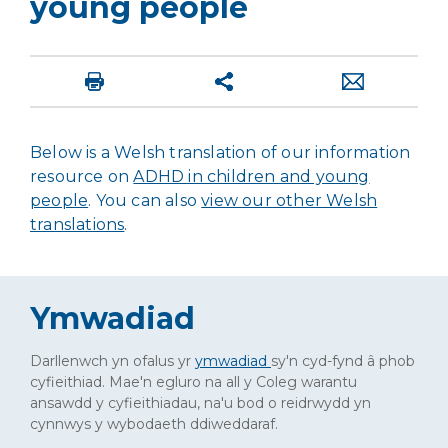
young people
Below is a Welsh translation of our information
resource on
ADHD in children and young
people
. You can also
view our other Welsh
translations
.
Ymwadiad
Darllenwch yn ofalus yr
ymwadiad
sy'n cyd-fynd â phob
cyfieithiad. Mae'n egluro na all y Coleg warantu
ansawdd y cyfieithiadau, na'u bod o reidrwydd yn
cynnwys y wybodaeth ddiweddaraf.