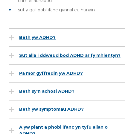
chi’n ei adnabod
sut y gall pobl ifanc gynnal eu hunain.
Beth yw ADHD?
Sut alla i ddweud bod ADHD ar fy mhlentyn?
Pa mor gyffredin yw ADHD?
Beth sy'n achosi ADHD?
Beth yw symptomau ADHD?
A yw plant a phobl ifanc yn tyfu allan o
ADHD?