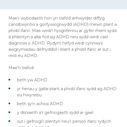
Mae’r wybodaeth hon yn trafod anhwylder diffyg
canolbwyntio a gorfywiogrwydd (ADHD) mewn plant a
phobl ifanc. Mae wedi’i hysgrifennu ar gyfer rhieni sydd
â phlentyn a allai fod ag ADHD neu sydd wedi cael
diagnosis o ADHD. Rydym hefyd wedi cynnwys
awgrymiadau defnyddiol i blant a phobl ifanc ar sut i
reoli eu ADHD.
Mae’n trafod:
beth yw ADHD
yr heriau y gallai plant a phobl ifanc sydd ag ADHD
eu hwynebu
beth sy’n achosi ADHD
y driniaeth a’r gefnogaeth sydd ar gael
sut i gefnogi’r plentyn neu’r person ifanc rydych