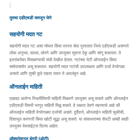
तुमचा एडीएचडी समजून घेणे
सहयोगी मदत गट
सहयोगी मदत गट अशा मोफत किंवा स्वस्त सेवा पुरवतात जिथे एडीएचडी असणारे
लोक अनुभव, सल्ला, धोरणे आणि उपयुक्त सूचना ऐकू आणि सांगू शकतात. ते
इतरांबरोबर मिसळण्याची संधी देखील देतात. गटांच्या भेटी ऑनलाईन किंवा
समोरासमोर असू शकतात. सहयोगी मदत गटांची उपलब्धता आणि दर्जा वेगवेगळा
असतो आणि तुम्ही कुठे राहता यावर ते अवलंबून आहे.
ऑनलाईन माहिती
एखाद्या आरोग्य स्थितीविषयी माहिती मिळवणे उपयुक्त असू शकते आणि ऑनलाईन
एडीएचडी विषयी भरपूर माहिती मिळू शकते. हे लक्षात ठेवणे महत्त्वाचे आहे की
ऑनलाईन माहिती वेगवेगळ्या दर्जाची असते. दुर्दैवाने, ऑनलाईन माहिती चुकीची,
दिशाभूल करणारी किंवा खोटी सुद्धा असू शकते. या संसाधनाच्या शेवटी आम्ही काही
उपयुक्त वेबसाईट्स दिल्या आहेत.
ऑक्युपेशनल थेरपी (ओटी)