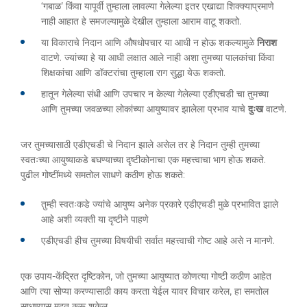
‘गबाळ’ किंवा यापूर्वी तुम्हाला लावल्या गेलेल्या इतर एखाद्या शिक्क्याप्रमाणे
नाही आहात हे समजल्यामुळे देखील तुम्हाला आराम वाटू शकतो.
या विकाराचे निदान आणि औषधोपचार या आधी न होऊ शकल्यामुळे
निराश
वाटणे. ज्यांच्या हे या आधी लक्षात आले नाही अशा तुमच्या पालकांचा किंवा
शिक्षकांचा आणि डॉक्टरांचा तुम्हाला राग सुद्धा येऊ शकतो.
हातून गेलेल्या संधी आणि उपचार न केल्या गेलेल्या एडीएचडी चा तुमच्या
आणि तुमच्या जवळच्या लोकांच्या आयुष्यावर झालेला प्रभाव याचे
दुःख
वाटणे.
जर तुमच्यासाठी एडीएचडी चे निदान झाले असेल तर हे निदान तुम्ही तुमच्या
स्वतःच्या आयुष्याकडे बघण्याच्या दृष्टीकोनाचा एक महत्त्वाचा भाग होऊ शकते.
पुढील गोष्टींमध्ये समतोल साधणे कठीण होऊ शकते:
तुम्ही स्वतःकडे ज्यांचे आयुष्य अनेक प्रकारे एडीएचडी मुळे प्रभावित झाले
आहे अशी व्यक्ती या दृष्टीने पाहणे
एडीएचडी हीच तुमच्या विषयीची सर्वात महत्त्वाची गोष्ट आहे असे न मानणे.
एक उपाय-केंद्रित दृष्टिकोन, जो तुमच्या आयुष्यात कोणत्या गोष्टी कठीण आहेत
आणि त्या सोप्या करण्यासाठी काय करता येईल यावर विचार करेल, हा समतोल
साधण्यास मदत करू शकेल.