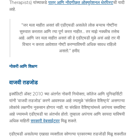
Therapists) यांच्याकडे
पात्र आणि नोंदणीकृत ऑक्युपेशनल थेरपिस्ट
ची यादी
आहे.
“जर मला माहीत असतं की एडीएचडी असलेले लोक बऱ्याच गोष्टींना
सुरुवात करतात आणि त्या पूर्ण करत नाहीत… तर माझे नक्कीच तसेच
आहे. आणि जर मला माहीत असतं की हे एडीएचडी मुळे असं आहे तर मी
विचार न करता आवेशात गोष्टी करण्याविषयी अधिक सावध राहिलो
असतो.” हमीद
नोकरी आणि शिक्षण
वाजवी तडजोड
इक्वॅलिटी अ‍ॅक्ट 2010 च्या अंतर्गत नोकरी नियोक्ता, कॉलेज आणि युनिव्हर्सिटी
यांनी ‘वाजवी तडजोड’ करणे आवश्यक आहे ज्यामुळे ‘संरक्षित वैशिष्ट्ये’ असणाऱ्या
लोकांचे लक्षणीय नुकसान होणार नाही. या संरक्षित वैशिष्ट्यांमध्ये अपंगत्व समाविष्ट
आहे ज्यामध्ये एडीएचडी चा अंतर्भाव होतो. तुम्हाला अपंगत्व आणि कायदा याविषयी
अधिक माहिती
सरकारी वेबसाईटवर
मिळू शकते.
एडीएचडी असलेल्या एखाद्या व्यक्तीला कोणत्या प्रकारच्या तडजोडी मिळू शकतील