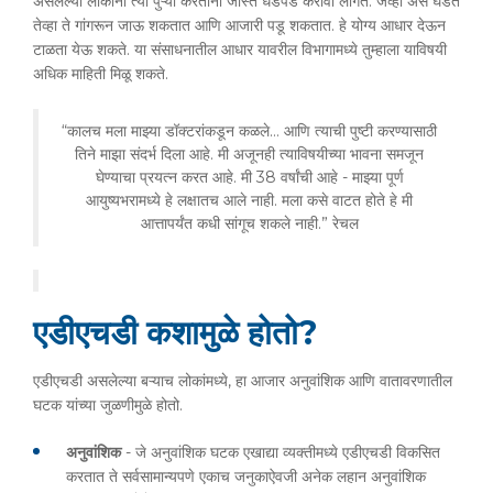
असलेल्या लोकांना त्या पुऱ्या करताना जास्त धडपड करावी लागते. जेव्हा असे घडते
तेव्हा ते गांगरून जाऊ शकतात आणि आजारी पडू शकतात. हे योग्य आधार देऊन
टाळता येऊ शकते. या संसाधनातील आधार यावरील विभागामध्ये तुम्हाला याविषयी
अधिक माहिती मिळू शकते.
“कालच मला माझ्या डॉक्टरांकडून कळले… आणि त्याची पुष्टी करण्यासाठी
तिने माझा संदर्भ दिला आहे. मी अजूनही त्याविषयीच्या भावना समजून
घेण्याचा प्रयत्न करत आहे. मी 38 वर्षांची आहे - माझ्या पूर्ण
आयुष्यभरामध्ये हे लक्षातच आले नाही. मला कसे वाटत होते हे मी
आत्तापर्यंत कधी सांगूच शकले नाही.” रेचल
एडीएचडी कशामुळे होतो?
एडीएचडी असलेल्या बऱ्याच लोकांमध्ये, हा आजार अनुवांशिक आणि वातावरणातील
घटक यांच्या जुळणीमुळे होतो.
अनुवांशिक
- जे अनुवांशिक घटक एखाद्या व्यक्तीमध्ये एडीएचडी विकसित
करतात ते सर्वसामान्यपणे एकाच जनुकाऐवजी अनेक लहान अनुवांशिक