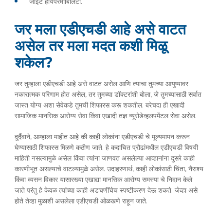
जॉईंट हायपरमोबिलिटी.
जर मला एडीएचडी आहे असे वाटत
असेल तर मला मदत कशी मिळू
शकेल?
जर तुम्हाला एडीएचडी आहे असे वाटत असेल आणि त्याचा तुमच्या आयुष्यावर
नकारात्मक परिणाम होत असेल, तर तुमच्या डॉक्टरांशी बोला, जे तुमच्यासाठी सर्वात
जास्त योग्य अशा सेवेकडे तुमची शिफारस करू शकतील. बरेचदा ही एखादी
सामाजिक मानसिक आरोग्य सेवा किंवा एखादी तज्ञ न्यूरोडेव्हलपमेंटल सेवा असेल.
दुर्दैवाने, आम्हाला माहीत आहे की काही लोकांना एडीएचडी चे मूल्यमापन करून
घेण्यासाठी शिफारस मिळणे कठीण जाते. हे कदाचित प्रौढांमधील एडीएचडी विषयी
माहिती नसल्यामुळे असेल किंवा त्यांना जाणवत असलेल्या आव्हानांना दुसरे काही
कारणीभूत असल्याचे वाटल्यामुळे असेल. उदाहरणार्थ, काही लोकांसाठी चिंता, नैराश्य
किंवा व्यसन विकार यासारख्या एखाद्या मानसिक आरोग्य समस्या चे निदान केले
जाते परंतु हे केवळ त्यांच्या काही अडचणींचेच स्पष्टीकरण देऊ शकते. जेव्हा असे
होते तेव्हा मुळाशी असलेला एडीएचडी ओळखणे राहून जाते.