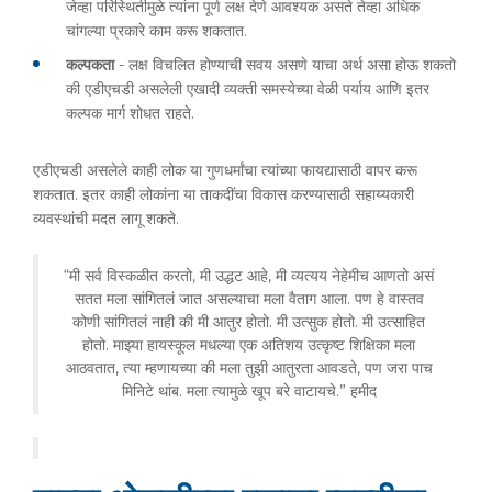
जेव्हा परिस्थितीमुळे त्यांना पूर्ण लक्ष देणे आवश्यक असते तेव्हा अधिक
चांगल्या प्रकारे काम करू शकतात.
कल्पकता
- लक्ष विचलित होण्याची सवय असणे याचा अर्थ असा होऊ शकतो
की एडीएचडी असलेली एखादी व्यक्ती समस्येच्या वेळी पर्याय आणि इतर
कल्पक मार्ग शोधत राहते.
एडीएचडी असलेले काही लोक या गुणधर्मांचा त्यांच्या फायद्यासाठी वापर करू
शकतात. इतर काही लोकांना या ताकदींचा विकास करण्यासाठी सहाय्यकारी
व्यवस्थांची मदत लागू शकते.
“मी सर्व विस्कळीत करतो, मी उद्धट आहे, मी व्यत्यय नेहेमीच आणतो असं
सतत मला सांगितलं जात असल्याचा मला वैताग आला. पण हे वास्तव
कोणी सांगितलं नाही की मी आतुर होतो. मी उत्सुक होतो. मी उत्साहित
होतो. माझ्या हायस्कूल मधल्या एक अतिशय उत्कृष्ट शिक्षिका मला
आठवतात, त्या म्हणायच्या की मला तुझी आतुरता आवडते, पण जरा पाच
मिनिटे थांब. मला त्यामुळे खूप बरे वाटायचे.” हमीद