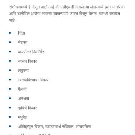
संशोधनामध्ये हे दिसून आले आहे की एडीएचडी असलेल्या लोकांमध्ये इतर मानसिक
आणि शारीरिक आरोग्य समस्या सामान्यपणे जास्त दिसून येतात. यामध्ये समावेश
आहे:
चिंता
नैराश्य
बायपोलर डिसॉर्डर
व्यसन विकार
लठ्ठपणा
खाण्यापिण्याचा विकार
ऍलर्जी
अस्थमा
झोपेचे विकार
मधुमेह
ऑटोइम्यून विकार, उदाहरणार्थ संधिवात, सोरायसिस