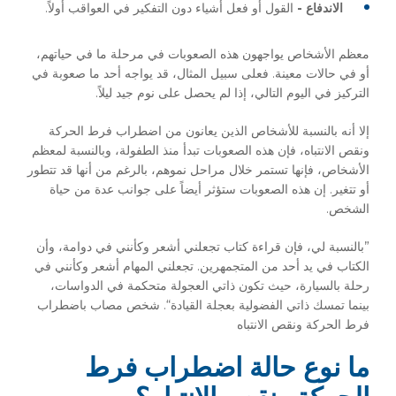
الاندفاع -
القول أو فعل أشياء دون التفكير في العواقب أولاً.
معظم الأشخاص يواجهون هذه الصعوبات في مرحلة ما في حياتهم،
أو في حالات معينة. فعلى سبيل المثال، قد يواجه أحد ما صعوبة في
التركيز في اليوم التالي، إذا لم يحصل على نوم جيد ليلاً.
إلا أنه بالنسبة للأشخاص الذين يعانون من اضطراب فرط الحركة
ونقص الانتباه، فإن هذه الصعوبات تبدأ منذ الطفولة، وبالنسبة لمعظم
الأشخاص، فإنها تستمر خلال مراحل نموهم، بالرغم من أنها قد تتطور
أو تتغير. إن هذه الصعوبات ستؤثر أيضاً على جوانب عدة من حياة
الشخص.
”بالنسبة لي، فإن قراءة كتاب تجعلني أشعر وكأنني في دوامة، وأن
الكتاب في يد أحد من المتجمهرين. تجعلني المهام أشعر وكأنني في
رحلة بالسيارة، حيث تكون ذاتي العجولة متحكمة في الدواسات،
بينما تمسك ذاتي الفضولية بعجلة القيادة“. شخص مصاب باضطراب
فرط الحركة ونقص الانتباه
ما نوع حالة اضطراب فرط