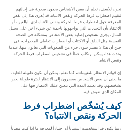
نحن، للأسف، نعلم أن بعض الأشخاص يجدون صعوبة في إحالتهم
لتقييم اضطراب فرط الحركة ونقص الانتباه. قد يُعزى هذا إلى نقص
المعرفة حول اضطراب فرط الحركة ونقص الانتباه لدى البالغين، أو
الاعتقاد بأن التحديات التي يواجهونها ناجمة عن شيء آخر. على سبيل
المثال، يجري تشخيص إصابة بعض الأشخاص بمشكلة في الصحة
النفسية مثل القلق أو الاكتئاب أو اضطراب تعاطي المخدرات، في
حين أن هذا لا يفسر سوى جزء من الصعوبات التي يعانون منها. عندما
يحدث هذا، يمكن ارتكاب خطأ في تشخيص اضطراب فرط الحركة
ونقص الانتباه.
إن قوائم الانتظار للتقييمات، كما نعلم، يمكن أن تكون طويلة للغاية،
ما يعني أن بعض الأشخاص يضطرون إلى الانتظار لفترة طويلة لحين
تشخيصهم. وقد تعتمد المدة التي يتعين عليك الانتظار فيها على
المكان الذي تعيش فيه.
كيف يُشخّص اضطراب فرط
الحركة ونقص الانتباه؟
ربما تكون قد استخدمت استبياناً أو اختباراً لمعرفة ما إذا كنت مصاباً