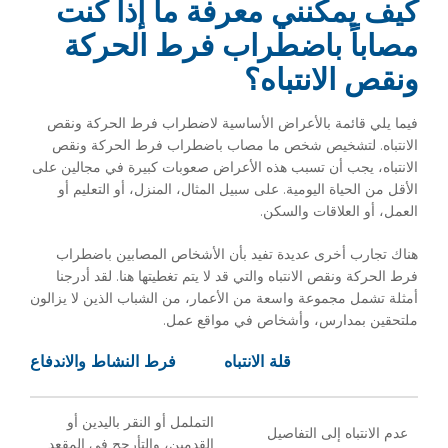
كيف يمكنني معرفة ما إذا كنت
مصاباً باضطراب فرط الحركة
ونقص الانتباه؟
فيما يلي قائمة بالأعراض الأساسية لاضطراب فرط الحركة ونقص
الانتباه. لتشخيص شخص ما مصاب باضطراب فرط الحركة ونقص
الانتباه، يجب أن تسبب هذه الأعراض صعوبات كبيرة في مجالين على
الأقل من الحياة اليومية. على سبيل المثال، المنزل، أو التعليم أو
العمل، أو العلاقات والسكن.
هناك تجارب أخرى عديدة تفيد بأن الأشخاص المصابين باضطراب
فرط الحركة ونقص الانتباه والتي قد لا يتم تغطيتها هنا. لقد أدرجنا
أمثلة تشمل مجموعة واسعة من الأعمار، من الشباب الذين لا يزالون
ملتحقين بمدارس، وأشخاص في مواقع عمل.
قلة الانتباه
فرط النشاط والاندفاع
التململ أو النقر باليدين أو
عدم الانتباه إلى التفاصيل
القدمين، والتأرجح في المقعد