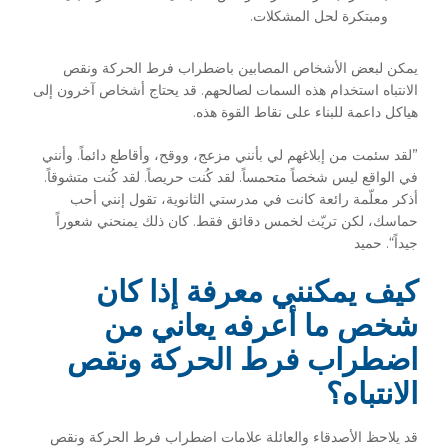
ومبتكرة لحل المشكلات.
يمكن لبعض الأشخاص المصابين باضطراب فرط الحركة ونقص
الانتباه استخدام هذه السمات لصالحهم. قد يحتاج أشخاص آخرون إلى
هياكل داعمة للبناء على نقاط القوة هذه.
”لقد سئمت من إبلاغهم لي بأنني مزعج، ووقح، وأقاطع دائماً. وأنني
في الواقع ليس شخصاً متحمساً. لقد كُنت حريصاً. لقد كُنت متشوقاً.
أذكر معلّمة رائعة كانت في مدرستي الثانوية، تقول إنني أحب
حماسك، لكن تريّث لخمس دقائق فقط. كان ذلك يمنحني شعوراً
جيداً“. حميد
كيف يمكنني معرفة إذا كان
شخص ما أعرفه يعاني من
اضطراب فرط الحركة ونقص
الانتباه؟
قد يلاحظ الأصدقاء والعائلة علامات اضطراب فرط الحركة ونقص