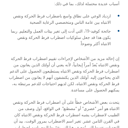
أسباب عديدة محتملة لذلك، بما في ذلك:
ازدياد الوعي على نطاق واسع باضطراب فرط الحركة ونقص
الانتباه بين عامة الناس ومتخصصي الرعاية الصحية
جائحة كوفيد-19، التي أدت إلى تغير بيئات العمل والتعليم. ربما
يكون هذا قد جعل سلوكيات اضطراب فرط الحركة ونقص
الانتباه أكثر وضوحاً.
إن إحالة مزيد من الأشخاص لإجراءات تقييم اضطراب فرط الحركة
ونقص الانتباه يُعدّ أمراً إيجابياً، لأنه يعني أن أولئك الذين يعانون من
اضطراب فرط الحركة ونقص الانتباه يستطيعون الحصول على الدعم
الذي يحتاجون إليه. أولئك الذين يكتشفون أنهم لا يعانون من اضطراب
فرط الحركة ونقص الانتباه، لكن لديهم احتياجات للدعم مرتبطة به،
يمكنهم الحصول على مساعدة.
يتحدث بعض الأشخاص خطأً على أن اضطراب فرط الحركة ونقص
الانتباه هو أمر "عصري" أو "مصطنع". في الواقع، أول وصف من
الطبيب لاضطراب يشبه اضطراب فرط الحركة ونقص الانتباه كان
في القرن الثامن عشر. تغير اسم الاضطراب بمرور الوقت، بيد أن
التحديات نفسها التي تُوصف هيا التي نقرّ بها اليوم باسم اضطراب