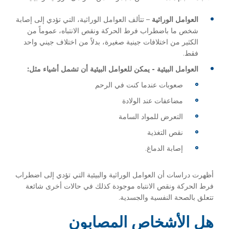
العوامل الوراثية
–
تتألف العوامل الوراثية، التي تؤدي إلى إصابة
شخص ما باضطراب فرط الحركة ونقص الانتباه، عموماً من
الكثير من اختلافات جينية صغيرة، بدلاً من اختلاف جيني واحد
فقط.
العوامل البيئية - يمكن للعوامل البيئية أن تشمل أشياء مثل:
صعوبات عندما كنت في الرحم
مضاعفات عند الولادة
التعرض للمواد السامة
نقص التغذية
إصابة الدماغ.
أظهرت دراسات أن العوامل الوراثية والبيئية التي تؤدي إلى اضطراب
فرط الحركة ونقص الانتباه موجودة كذلك في حالات أخرى شائعة
تتعلق بالصحة النفسية والجسدية.
هل الأشخاص المصابون