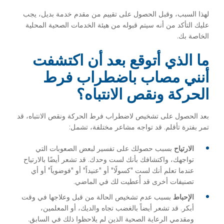
لهذا السبب، وقبل الحصول على تقييم من مقدم خدمة بديل، يجب
عليك التأكد من أنه سيتم قبوله من هيئة الخدمات الصحية المحلية
الخاصة بك.
ما الذي أتوقع بعد أن اكتشفت
أنني مصاب باضطراب فرط
الحركة ونقص الانتباه؟
بعد الحصول على تشخيص لاضطراب فرط الحركة ونقص الانتباه، قد
تمر بفترة تأقلم. قد تواجه مشاعر مختلفة، تشمل:
الارتياح
بسبب حصولك على تفسير لبعض الصعوبات التي
تواجهك، واكتشافك بأنك لست وحدك. قد تشعر أيضًا بالارتياح
عندما تعلم أنك لست "كسولًا" أو "عنيداً" أو "فوضوياً" أو أي
تصنيفات أخرى قد أُعطيت لك في الماضي.
الإحباط
بسبب عدم تشخيص الحالة من قبل وعلاجها في وقت
أبكر. قد تشعر أيضاً بالغضب تجاه والديك، أو المعلمين،
ومقدمي الرعاية الصحية الذين لم يلاحظوا ذلك في السابق.