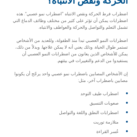
الحركة ونقص الانتباه؟
اضطراب فرط الحركة ونقص الانتباه ”اضطراب نمو عصبي“. هذه
اضطرابات يمكن أن تؤثر على كثير من مختلف وظائف الدماغ التي
تشمل التعلم والتواصل والحركة والعواطف والانتباه.
اضطرابات النمو العصبي تبدأ منذ الطفولة، وللعديد من الأشخاص
تستمر طوال الحياة. وذلك يعني أنه لا يمكن علاجها. وبدلاً من ذلك،
يمكن للأشخاص الذين يعانون من اضطرابات النمو العصبي أن
يستفيدوا من الدعم والتغييرات في بيئتهم.
إن الأشخاص المصابين باضطراب نمو عصبي واحد يرجّح أن يكونوا
مصابين باضطراب آخر، مثل:
اضطراب طيف التوحد
صعوبات التنسيق
اضطرابات النطق واللغة والتواصل
متلازمة توريت
عُسر القراءة