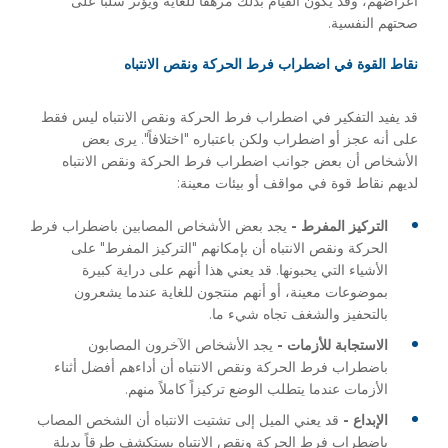
أعراضهم، وقد يكون القيام بذلك مرهقاً للغاية ويؤثر سلباً على
صحتهم النفسية.
نقاط القوة في اضطراب فرط الحركة ونقص الانتباه
قد يفيد التفكير في اضطراب فرط الحركة ونقص الانتباه ليس فقط
على أنه عجز أو اضطراب ولكن باعتباره "اختلافاً". يرى بعض
الأشخاص أن بعض جوانب اضطراب فرط الحركة ونقص الانتباه
لديهم نقاط قوة في مواقف أو بيئات معينة:
التركيز المفرط -
يجد بعض الأشخاص المصابين باضطراب فرط
الحركة ونقص الانتباه أن بإمكانهم "التركيز المفرط" على
الأشياء التي يحبونها. قد يعني هذا أنهم على دراية كبيرة
بموضوعات معينة، أو أنهم منتجون للغاية عندما يشعرون
بالتحفيز والشغف تجاه شيء ما.
الاستجابة للأزمات -
يجد الأشخاص الآخرون المصابون
باضطراب فرط الحركة ونقص الانتباه أن أداءهم أفضل أثناء
الأزمات عندما يتطلب الوضع تركيزاً كاملاً منهم.
الإبداع -
قد يعني الميل إلى تشتيت الانتباه أن الشخص المصاب
باضطراب فرط الحركة ونقص الانتباه يستكشف طرقاً بديلة