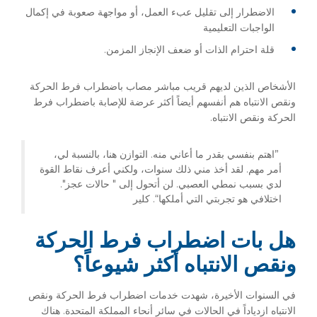
الاضطرار إلى تقليل عبء العمل، أو مواجهة صعوبة في إكمال
الواجبات التعليمية
قلة احترام الذات أو ضعف الإنجاز المزمن.
الأشخاص الذين لديهم قريب مباشر مصاب باضطراب فرط الحركة
ونقص الانتباه هم أنفسهم أيضاً أكثر عرضة للإصابة باضطراب فرط
الحركة ونقص الانتباه.
”اهتم بنفسي بقدر ما أعاني منه. التوازن هنا، بالنسبة لي،
أمر مهم. لقد أخذ مني ذلك سنوات، ولكني أعرف نقاط القوة
لدي بسبب نمطي العصبي. لن أتحول إلى " حالات عجز".
اختلافي هو تجربتي التي أملكها“. كلير
هل بات اضطراب فرط الحركة
ونقص الانتباه أكثر شيوعاً؟
في السنوات الأخيرة، شهدت خدمات اضطراب فرط الحركة ونقص
الانتباه ازدياداً في الحالات في سائر أنحاء المملكة المتحدة. هناك