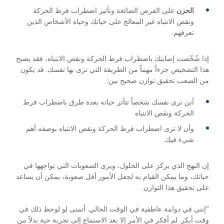
الحزن
على الفرص الضائعة وتأثير اضطراب فرط الحركة
ونقص الانتباه غير المعالج على حياتك وحياة الأشخاص الذين
تعرفهم.
إذا شُخّصت إصابتك باضطراب فرط الحركة ونقص الانتباه، فقد يصبح
هذا التشخيص جزءاً مهماً من الطريقة التي ترى بها نفسك. قد يكون
من الصعب تحقيق توازن صحيح بين:
أنن ترى نفسك شخصاً تتأثر حياته بعدة طرق باضطراب فرط
الحركة ونقص الانتباه
وأن لا ترى اضطراب فرط الحركة ونقص الانتباه بوصفه أهم
شيء فيك.
إن النهج الذي يركز على الحلول، ويرى الصعوبات التي تواجهها في
حياتك، وما يمكن القيام به لجعل الأمور أقل صعوبة، يمكن أن يساعد
على تحقيق هذا التوازن.
”إنني في دوامة عاطفية في الوقت الحالي. أتمنى لو لوحظ ذلك في
وقت أبكر. لم أفكر في الأمر إلا بعد الاستماع إلى تجربة حية بدلاً من