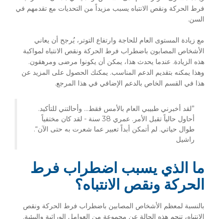
فرط الحركة ونقص الانتباه يسبب مزيداً من التحديات مع تقدمهم في
السن.
مع زيادة المستوى العام للحاجة وارتفاع التوتر، يُرجح أن يعاني
الأشخاص المصابون باضطراب فرط الحركة ونقص الانتباه لمواكبة
هذه الزيادة. عندما يحدث هذا، يمكن أن يكونوا مرضى ومرهقون.
وهذا يمكنه بتقديم الدعم المناسب. يمكنك الحصول على المزيد عن
هذا في القسم الخاص بالدعم الإضافي في هذا المرجع.
”لقد أخبرني طبيبي العام بالأمس فقط... وأحالتني للتأكيد.
أحاول حالياً تقبل الأمر. عمري 38 سنة - لقد كان مختفياً
طوال حياتي. لم أتمكن أبداً تعبير عما شعرت به حتى الآن“.
راشيل
ما الذي يسبب اضطراب فرط
الحركة ونقص الانتباه؟
بالنسبة لمعظم الأشخاص المصابين باضطراب فرط الحركة ونقص
الانتباه، تنجم هذه الحالة عن مجموعة من العوامل الوراثية والبيئية.