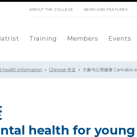
SKIP NAVIGATION
ABOUT THE COLLEGE
NEWS AND FEATURES
atrist
Training
Members
Events
l health information
Chinese 中文
大麻与心理健康 Cannabis and 
康
tal health for young