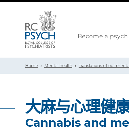
Become a psychi
Home
Mental health
Translations of our menta
大麻与心理健
Cannabis and men