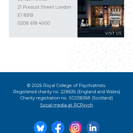
21 Prescot Street London
E1 8BB
0208 618 4000
VISIT US
© 2026 Royal College of Psychiatrists.
Registered charity no. 228636 (England and Wales)
Charity registration no. SC038369 (Scotland)
Social media at RCPsych