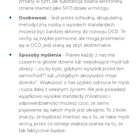
zmiany w tym, jak substancja zwana serotoniną
(znana również jako 5HT) działa w mózgu.
Osobowość
- Jeśli jesteś schludną, skrupulatną,
metodyczną osobą o wysokich standardach,
możesz być bardziej skłonny do rozwoju OCD. Te
cechy są zwykle pomocne, ale mogą przemienić
się w OCD, jeśli staną się zbyt ekstremalne.
Sposoby myślenia
- Prawie każdy z nas ma
czasem w głowie dziwne lub niepokojące myśli lub
obrazy - „co by było, gdybym wyszedł przed ten
samochód?” lub „mógłbym skrzywdzić moje
dziecko”. Większość z nas szybko odrzuca te myśli
i rusza dalej z własnym życiem. Ale jeśli posiadasz
wyjątkowo wysokie standardy moralności i
odpowiedzialności możesz czuć, że samo
pojawienie się takich myśli jest okropne. To z kolei
znaczy, że będziesz martwić się o to, że takie myśli
wrócą, przez co istnieje większa szansa na to, że
tak faktycznie będzie.