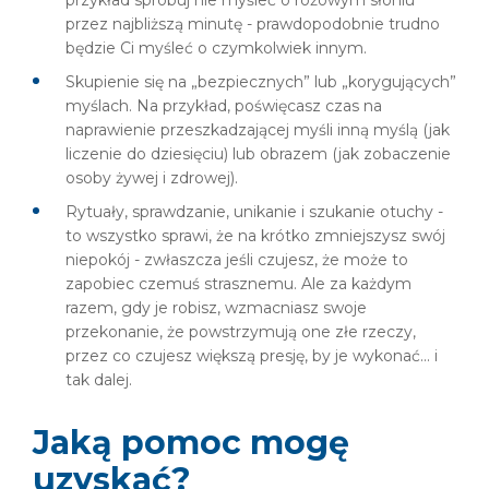
przykład spróbuj nie myśleć o różowym słoniu
przez najbliższą minutę - prawdopodobnie trudno
będzie Ci myśleć o czymkolwiek innym.
Skupienie się na „bezpiecznych” lub „korygujących”
myślach. Na przykład, poświęcasz czas na
naprawienie przeszkadzającej myśli inną myślą (jak
liczenie do dziesięciu) lub obrazem (jak zobaczenie
osoby żywej i zdrowej).
Rytuały, sprawdzanie, unikanie i szukanie otuchy -
to wszystko sprawi, że na krótko zmniejszysz swój
niepokój - zwłaszcza jeśli czujesz, że może to
zapobiec czemuś strasznemu. Ale za każdym
razem, gdy je robisz, wzmacniasz swoje
przekonanie, że powstrzymują one złe rzeczy,
przez co czujesz większą presję, by je wykonać... i
tak dalej.
Jaką pomoc mogę
uzyskać?