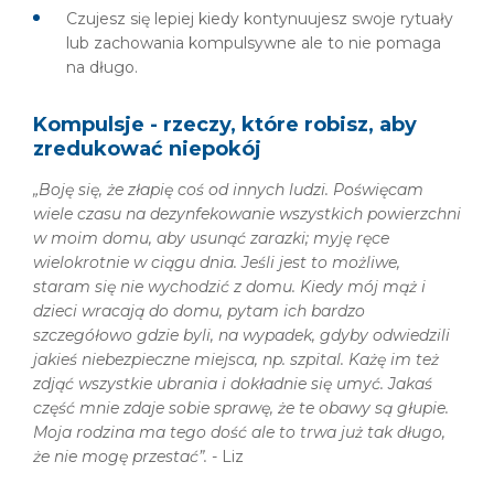
Czujesz się lepiej kiedy kontynuujesz swoje rytuały
lub zachowania kompulsywne ale to nie pomaga
na długo.
Kompulsje - rzeczy, które robisz, aby
zredukować niepokój
„Boję się, że złapię coś od innych ludzi. Poświęcam
wiele czasu na dezynfekowanie wszystkich powierzchni
w moim domu, aby usunąć zarazki; myję ręce
wielokrotnie w ciągu dnia. Jeśli jest to możliwe,
staram się nie wychodzić z domu. Kiedy mój mąż i
dzieci wracają do domu, pytam ich bardzo
szczegółowo gdzie byli, na wypadek, gdyby odwiedzili
jakieś niebezpieczne miejsca, np. szpital. Każę im też
zdjąć wszystkie ubrania i dokładnie się umyć. Jakaś
część mnie zdaje sobie sprawę, że te obawy są głupie.
Moja rodzina ma tego dość ale to trwa już tak długo,
że nie mogę przestać”. -
Liz