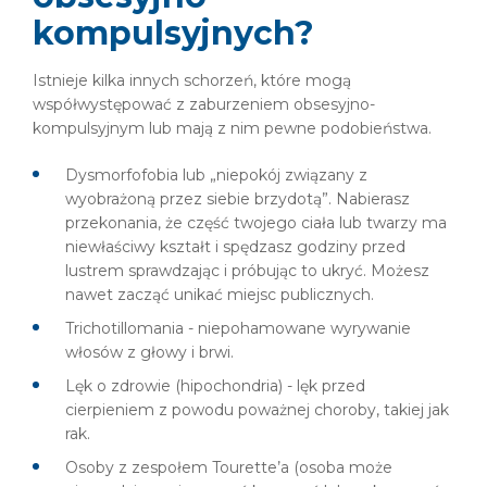
kompulsyjnych?
Istnieje kilka innych schorzeń, które mogą
współwystępować z zaburzeniem obsesyjno-
kompulsyjnym lub mają z nim pewne podobieństwa.
Dysmorfofobia lub „niepokój związany z
wyobrażoną przez siebie brzydotą”. Nabierasz
przekonania, że część twojego ciała lub twarzy ma
niewłaściwy kształt i spędzasz godziny przed
lustrem sprawdzając i próbując to ukryć. Możesz
nawet zacząć unikać miejsc publicznych.
Trichotillomania - niepohamowane wyrywanie
włosów z głowy i brwi.
Lęk o zdrowie (hipochondria) - lęk przed
cierpieniem z powodu poważnej choroby, takiej jak
rak.
Osoby z zespołem Tourette’a (osoba może