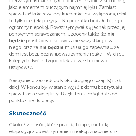
Pierwszym krokiem było poradzenie sobie z kuchenką,
jako elementem budzącym najmniej lęku. Zamiast
sprawdzać kilka razy, czy kuchenka jest wyłączona, robił
to tylko raz (ekspozycja). Na początku budziło to jego
ogromny niepokój. Powstrzymywał się jednak przed jej
ponownym sprawdzaniem. Uzgodnił także, że
nie
będzie
prosił żony o sprawdzanie wszystkiego za
niego, oraz że
nie będzie
musiała go zapewniać, że
dom jest bezpieczny (powstrzymanie reakcji). W ciągu
kolejnych dwóch tygodni lęk zaczął stopniowo
ustępować.
Następnie przeszedł do kroku drugiego (czajnik) i tak
dalej. W końcu był w stanie wyjść z domu bez rytuału
sprawdzania swojej listy. Dzięki temu mógł dotrzeć
punktualnie do pracy.
Skuteczność
Około 3 z 4 osób, które przejdą terapię metodą
ekspozycji z powstrzymaniem reakcji, znacznie ona