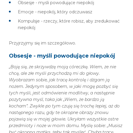
Obsesje - myśli powodujące niepokój
Emocje - niepokój, który odczuwasz
Kompulsje - rzeczy, które robisz, aby zredukować
niepokój
Przyjrzyjmy się im szczegółowo.
Obsesje - myśli powodujące niepokój
„Boję się, że skrzywdzę moją córeczkę. Wiem, że nie
chcę, ale złe myśli przychodzą mi do głowy.
Wyobrażam sobie, jak tracę kontrolę i dźgam ją
nożem. Jedynym sposobem, w jaki mogę pozbyć się
tych myśli, jest odmówienie modlitwy, a następnie
pozytywna myśl, taka jak „Wiem, że bardzo ją
kocham”. Zwykle po tym czuję się trochę lepiej, aż do
następnego razu, gdy te okropne obrazy znowu
pojawią się w mojej głowie. Ukryłam wszystkie ostre
przedmioty i noże w moim domu. Myślę sobie: „Musisz
być okropną matką, żeby tak myśleć. Chyba tracę