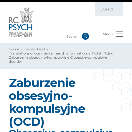
LOGIN
Menu
Home
Mental health
Translations of our mental health information
Polish Polski
Zaburzenie obsesyjno-kompulsyjne Obsessive compulsive
disorder
Zaburzenie
obsesyjno-
kompulsyjne
(OCD)