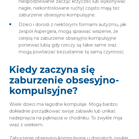
niespodziewanie zacząć krzyczeć lub wykonywać
nagłe, niekontrolowane ruchy) często mają też
zaburzenie obsesyjno-kompulsyjne.
Dzieci i dorośli z niektórymi formami autyzmu, jak
zespół Aspergera, mogą sprawiać wrażenie, że
cierpią na zaburzenie obsesyjno-kompulsyjne
ponieważ lubią gdy rzeczy są takie same oraz
mogą powtarzać bezustannie tę samą czynność.
Kiedy zaczyna się
zaburzenie obsesyjno-
kompulsyjne?
Wiele dzieci ma łagodne kompulsje. Mogą bardzo
dokładnie porządkować swoje zabawki lub unikać
nadepnięcia na pęknięcia w chodniku. To zwykle mija
wraz z wiekiem.
Zaburzenie obsesyjno-kompulsyjne u dorosłych zwykle