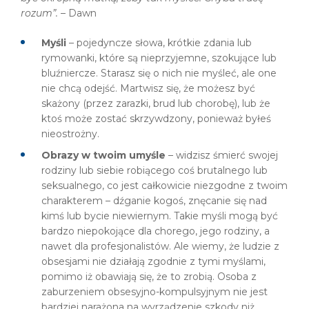
rozum”.
– Dawn
Myśli
– pojedyncze słowa, krótkie zdania lub
rymowanki, które są nieprzyjemne, szokujące lub
bluźniercze. Starasz się o nich nie myśleć, ale one
nie chcą odejść. Martwisz się, że możesz być
skażony (przez zarazki, brud lub chorobę), lub że
ktoś może zostać skrzywdzony, ponieważ byłeś
nieostrożny.
Obrazy w twoim umyśle
– widzisz śmierć swojej
rodziny lub siebie robiącego coś brutalnego lub
seksualnego, co jest całkowicie niezgodne z twoim
charakterem – dźganie kogoś, znęcanie się nad
kimś lub bycie niewiernym. Takie myśli mogą być
bardzo niepokojące dla chorego, jego rodziny, a
nawet dla profesjonalistów. Ale wiemy, że ludzie z
obsesjami nie działają zgodnie z tymi myślami,
pomimo iż obawiają się, że to zrobią. Osoba z
zaburzeniem obsesyjno-kompulsyjnym nie jest
bardziej narażona na wyrządzenie szkody niż