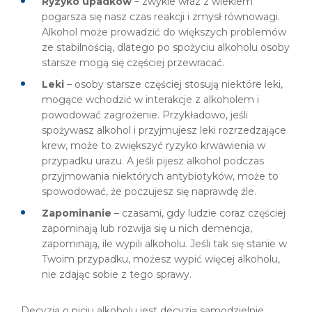
Ryzyko upadków
– zwykle wraz z wiekiem
pogarsza się nasz czas reakcji i zmysł równowagi.
Alkohol może prowadzić do większych problemów
ze stabilnością, dlatego po spożyciu alkoholu osoby
starsze mogą się częściej przewracać.
Leki
– osoby starsze częściej stosują niektóre leki,
mogące wchodzić w interakcje z alkoholem i
powodować zagrożenie. Przykładowo, jeśli
spożywasz alkohol i przyjmujesz leki rozrzedzające
krew, może to zwiększyć ryzyko krwawienia w
przypadku urazu. A jeśli pijesz alkohol podczas
przyjmowania niektórych antybiotyków, może to
spowodować, że poczujesz się naprawdę źle.
Zapominanie
– czasami, gdy ludzie coraz częściej
zapominają lub rozwija się u nich demencja,
zapominają, ile wypili alkoholu. Jeśli tak się stanie w
Twoim przypadku, możesz wypić więcej alkoholu,
nie zdając sobie z tego sprawy.
Decyzja o piciu alkoholu jest decyzją samodzielnie