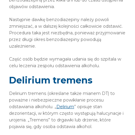
benzodiazepiną przez kilka dni lub do czasu ustąpienia
objawów odstawienia.
Następnie dawkę benzodiazepiny należy powoli
zmniejszać, a w dalszej kolejności całkowicie odstawić.
Procedura taka jest niezbędna, ponieważ przyjmowanie
przez długi okres benzodiazepiny powodują
uzależnienie.
Część osób będzie wymagała udania się do szpitala w
celu leczenia zespołu odstawienia alkoholu.
Delirium tremens
Delirium tremens (określane także mianem DT) to
poważne i niebezpieczne powikłanie procesu
odstawiania alkoholu. „
Delirium
” opisuje stan
dezorientacji, w którym często występują halucynacje i
urojenia. „Tremens” to drgawki lub drżenie, które
pojawia się, gdy osoba odstawia alkohol.